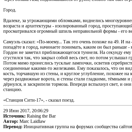
Город.
Вдалеке, за угрожающими обломками, виднелись многоуровне
возраста и архитектуры - изолированный город, проступающий
просматривался огромный шпиль неправильной формы - его ве
Самуэль сказал: «По-моему... Так это очень похоже на 49. И на
попадёте в город, начинаете понимать, каким он был раньше - н
Гордон не заметил приближающегося туннеля. На секунду ему 
сгустился так, что закрыл собой весь свет, но потом услышал г
Потом мимо пронеслись тусклые лампочки, осветив серебрист
соединенные какими-то железками. Ему показалось, что он в
кость, торчавшую из стены, и круглое углубление, похожее на 
через раздвижные ворота, и стены стали гладкими, тёмными и
дёрнулся, и заскрипели тормоза. Впереди вспыхнул свет, и он
станцию.
«Станция Сити-17», - сказал поезд.
29 Июн 2017, 20:06:29
Источник:
Raising the Bar
Автор:
Marc Laidlaw
Перевод:
Инициативная группа на форумах сообщества сайтов