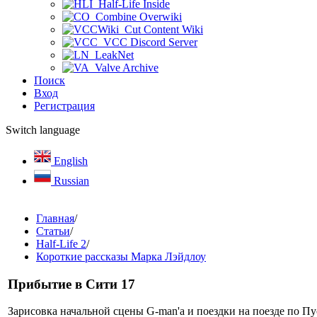
Half-Life Inside
Combine Overwiki
Cut Content Wiki
VCC Discord Server
LeakNet
Valve Archive
Поиск
Вход
Регистрация
Switch language
English
Russian
Главная
/
Статьи
/
Half-Life 2
/
Короткие рассказы Марка Лэйдлоу
Прибытие в Сити 17
Зарисовка начальной сцены G-man'а и поездки на поезде по П