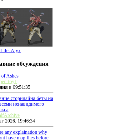
-Life: Alyx
авние обсуждения
 of Ashes
per_toy1
дня
в 09:51:35
ание сторилайна беты на
 всеми ненавидимого
окса
lfArchive
г 2026, 19:46:34
ere any explaination why
nt have map files before