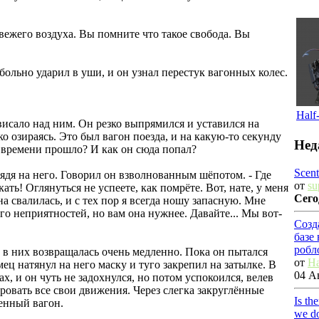
вежего воздуха. Вы помните что такое свобода. Вы
больно ударил в уши, и он узнал перестук вагонных колес.
Half
ависало над ним. Он резко выпрямился и уставился на
ко озираясь. Это был вагон поезда, и на какую-то секунду
Нед
е времени прошло? И как он сюда попал?
Scent
глядя на него. Говорил он взволнованным шёпотом. - Где
от
su
ать! Оглянуться не успеете, как помрёте. Вот, нате, у меня
Сего
на свалилась, и с тех пор я всегда ношу запасную. Мне
того неприятностей, но вам она нужнее. Давайте... Мы вот-
Созд
базе
робл
 в них возвращалась очень медленно. Пока он пытался
от
Ha
мец натянул на него маску и туго закрепил на затылке. В
04 Ав
х, и он чуть не задохнулся, но потом успокоился, велев
ровать все свои движения. Через слегка закруглённые
Is th
енный вагон.
we do