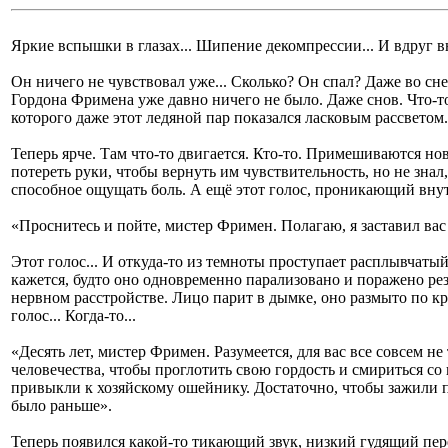
Яркие вспышки в глазах... Шипение декомпрессии... И вдруг вн
Он ничего не чувствовал уже... Сколько? Он спал? Даже во сне
Гордона Фримена уже давно ничего не было. Даже снов. Что-то
которого даже этот ледяной пар показался ласковым рассветом.
Теперь ярче. Там что-то двигается. Кто-то. Примешиваются нов
потереть руки, чтобы вернуть им чувствительность, но не знал, 
способное ощущать боль. А ещё этот голос, проникающий внут
«Проснитесь и пойте, мистер Фримен. Полагаю, я заставил вас
Этот голос... И откуда-то из темноты проступает расплывчат
кажется, будто оно одновременно парализовано и поражено рез
нервном расстройстве. Лицо парит в дымке, оно размыто по кр
голос... Когда-то...
«Десять лет, мистер Фримен. Разумеется, для вас все совсем не 
человечества, чтобы проглотить свою гордость и смириться со
привыкли к хозяйскому ошейнику. Достаточно, чтобы зажили п
было раньше».
Теперь появился какой-то тикающий звук, низкий гудящий пере