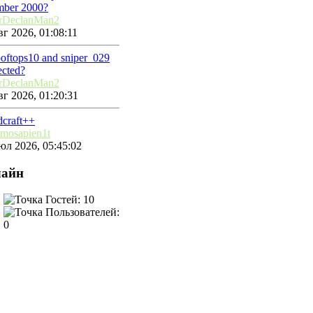
mber 2000?
rDeclanMan2
г 2026, 01:08:11
ooftops10 and sniper_029
ected?
rDeclanMan2
г 2026, 01:20:31
dcraft++
mosapien1t
юл 2026, 05:45:02
айн
Гостей: 10
Пользователей:
0