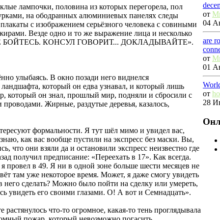
dece
клые лампочки, половина из которых перегорела, пол
от
M
урками, на ободранных алюминиевых панелях следы
04 Ав
плакаты с изображением серьёзного человека с совиными
жирами. Везде одно и то же выражение лица и несколько
are r
. НЕ БОЙТЕСЬ. КОНСУЛ ГОВОРИТ... ДОКЛАДЫВАЙТЕ».
conn
от
M
01 Ав
нно улыбаясь. В окно позади него виднелся
Worl
 ландшафта, который он едва узнавал, и который лишь
от
ho
ир, который он знал, прошлый мир, подняли и сбросили с
28 И
проводами. Жирные, раздутые деревья, казалось,
Онл
нтересуют формальности. Я тут шёл мимо и увидел вас,
знаю, как вас вообще пустили на экспресс без маски. Вы,
сь, что они взяли да и остановили экспресс неизвестно где
азад получил предписание: «Переехать в 17». Как всегда.
я провел в 49. Я ни в одной зоне больше шести месяцев не
вёт там уже некоторое время. Может, я даже смогу увидеть
ив него сделать? Можно было пойти на сделку или умереть,
сь увидеть его своими глазами. О! А вот и Семнадцать».
е растянулось что-то огромное, какая-то тень проглядывала
громный пожар, который невозможно погасить.