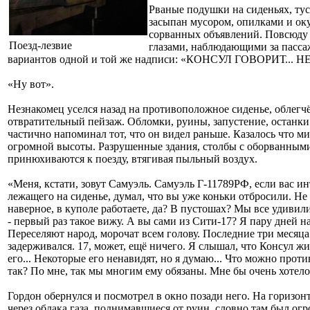
Рваные подушки на сиденьях, тус
засыпан мусором, опилками и ок
сорванных объявлений. Повсюду 
Поезд-лезвие
глазами, наблюдающими за пасса
вариантов одной и той же надписи: «КОНСУЛ ГОВОРИТ..
«Ну вот».
Незнакомец уселся назад на противоположное сиденье, облегчё
отвратительный пейзаж. Обломки, руины, запустение, останки
частично напоминал тот, что он видел раньше. Казалось что м
огромной высоты. Разрушенные здания, столбы с оборванными 
принюхиваются к поезду, втягивая пыльный воздух.
«Меня, кстати, зовут Самуэль. Самуэль Г-11789РФ, если вас и
лежащего на сиденье, думал, что вы уже коньки отбросили. Не 
наверное, в куполе работаете, да? В пустошах? Мы все удивили
- первый раз такое вижу. А вы сами из Сити-17? Я пару дней н
Переселяют народ, морочат всем голову. Последние три месяца 
задерживался. 17, может, ещё ничего. Я слышал, что Консул жи
его... Некоторые его ненавидят, но я думаю... Что можно прот
так? По мне, так мы многим ему обязаны. Мне бы очень хотело
Гордон обернулся и посмотрел в окно позади него. На горизонт
через облака газа, поднимавшиеся от руин, словно там был о