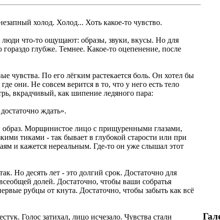
езапный холод. Холод... Хоть какое-то чувство.
 люди что-то ощущают: образы, звуки, вкусы. Но для
 гораздо глубже. Темнее. Какое-то оцепенение, после
ые чувства. По его лёгким растекается боль. Он хотел бы
где они. Не совсем верится в то, что у него есть тело
рь, вкрадчивый, как шипение ледяного пара:
 достаточно ждать».
ый образ. Морщинистое лицо с прищуренными глазами,
кими тиками - так бывает в глубокой старости или при
аям и кажется нереальным. Где-то он уже слышал этот
так. Но десять лет - это долгий срок. Достаточно для
 всеобщей долей. Достаточно, чтобы ваши собратья
ервые рубцы от кнута. Достаточно, чтобы забыть как всё
Гал
стук. Голос затихал, лицо исчезало. Чувства стали