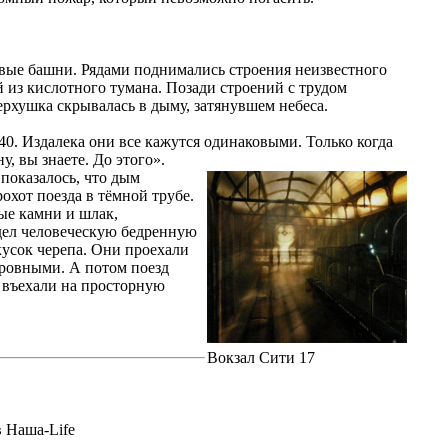
вые башни. Рядами поднимались строения неизвестного
 из кислотного тумана. Позади строений с трудом
рхушка скрывалась в дыму, затянувшем небеса.
 40. Издалека они все кажутся одинаковыми. Только когда
у, вы знаете. До этого».
показалось, что дым
рохот поезда в тёмной трубе.
ые камни и шлак,
идел человеческую бедренную
кусок черепа. Они проехали
 ровными. А потом поезд
и въехали на просторную
Вокзал Сити 17
 Наша-Life