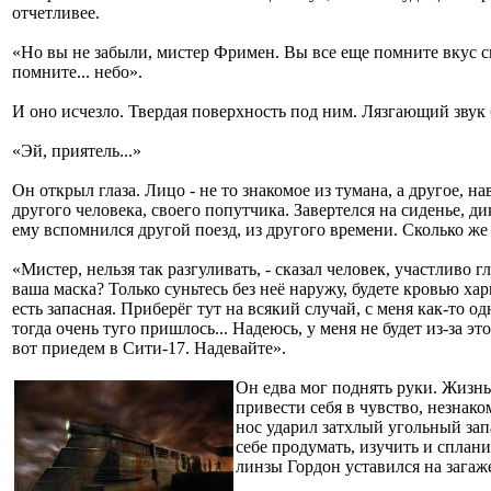
отчетливее.
«Но вы не забыли, мистер Фримен. Вы все еще помните вкус с
помните... небо».
И оно исчезло. Твердая поверхность под ним. Лязгающий звук 
«Эй, приятель...»
Он открыл глаза. Лицо - не то знакомое из тумана, а другое, н
другого человека, своего попутчика. Завертелся на сиденье, ди
ему вспомнился другой поезд, из другого времени. Сколько ж
«Мистер, нельзя так разгуливать, - сказал человек, участливо 
ваша маска? Только суньтесь без неё наружу, будете кровью харк
есть запасная. Приберёг тут на всякий случай, с меня как-то од
тогда очень туго пришлось... Надеюсь, у меня не будет из-за э
вот приедем в Сити-17. Надевайте».
Он едва мог поднять руки. Жизнь
привести себя в чувство, незнако
нос ударил затхлый угольный запа
себе продумать, изучить и сплани
линзы Гордон уставился на загаж