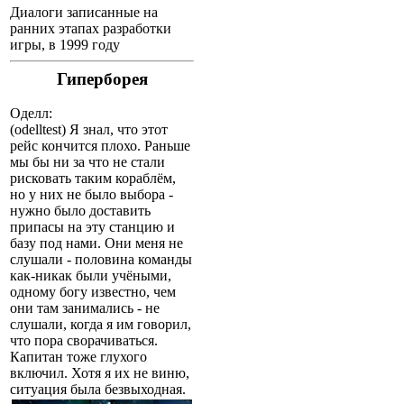
Диалоги записанные на
ранних этапах разработки
игры, в 1999 году
Гиперборея
Оделл:
(odelltest) Я знал, что этот
рейс кончится плохо. Раньше
мы бы ни за что не стали
рисковать таким кораблём,
но у них не было выбора -
нужно было доставить
припасы на эту станцию и
базу под нами. Они меня не
слушали - половина команды
как-никак были учёными,
одному богу известно, чем
они там занимались - не
слушали, когда я им говорил,
что пора сворачиваться.
Капитан тоже глухого
включил. Хотя я их не виню,
ситуация была безвыходная.