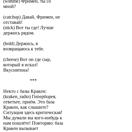
(withme) Фримен, ты со
мной?
(catchup) Давай, Фримен, не
отставай!
(stick) Вот ты где! Лучше
держись рядом.
(hold) Держись, я
возвращаюсь к тебе.
(cheese) Вот он где сыр,
который я искал!
Вкуснятина!
***
Некто с базы Кракен:
(kraken_radio) Гиперборея,
ответьте, приём. Это база
Кракен, как слышите?
Ситуация здесь критическая!
Мы думали вы кого-нибудь к
нам пошлёте! Повторяю: база
Кракен вызывает