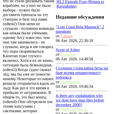
что не стали рисковать таким
HL2 Episode Four (Return to
кораблём, но у них не было
Ravenholm)
выбора - нужно было
доставить припасы на эту
Недавние обсуждения
станцию и базу под нами.
(odtest2) Они меня не
"Lost Coast Beta Mappack" 2
слушали - половина команды
questions
как-никак были учёными,
от
T-braze
одному богу известно, чем
06 Авг 2026, 22:36:18
они там занимались - не
слушали, когда я им говорил,
Scent of Ashes
что пора сворачиваться.
от
ComDoll
Капитан тоже глухого
06 Авг 2026, 14:48:58
включил. Хотя я их не виню,
ситуация была безвыходная.
Создание сторилайна беты на
(odtest3) Когда судно сковал
базе всеми ненавидимого
лёд, мы бы уже не помогли
роблокса
никому. Некоторые из наших
от
HalfArchive
решили отправиться вдаль по
04 Авг 2026, 19:46:34
льду. Как раз в это время и
прибыли те штурмовики. В
Is there any explaination why
общем-то, это был конец.
we dont have map files before
(odtest4) Они обстреляли нас
december 2000?
этими капсулами с
от
MrDeclanMan2
сактиками, которые
04 Авг 2026, 01:08:11