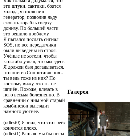
Как только я додумался, что
эти штуки, сактики, боятся
холода, я отключил
генератор, позволив льду
сковать корабль сверху
донизу. По большей части
это решило проблему.
Я пытался послать сигнал
SOS, но все передатчики
были выведены из строя.
Учёные не хотели, чтобы
кто-либо узнал, что мы здесь.
Я должен был догадываться,
что они из Сопротивления -
ты ведь тоже из них? По
костюму вижу, что ты не
шпиён. Похоже, влезать в
Галерея
него весьма болезненно. В
сравнении с ним мой старый
комбинезон выглядит
намного уютнее.
(odtest0) Я знал, что этот рейс
кончится плохо.
(odtest1) Раньше мы бы ни за