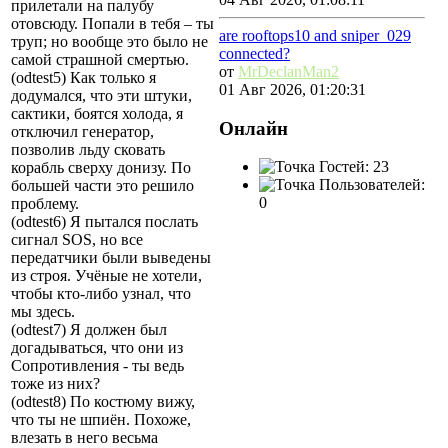
прилетали на палубу
отовсюду. Попали в тебя – ты
are rooftops10 and sniper_029
труп; но вообще это было не
connected?
самой страшной смертью.
от
MrDeclanMan2
(odtest5) Как только я
01 Авг 2026, 01:20:31
додумался, что эти штуки,
сактики, боятся холода, я
Онлайн
отключил генератор,
позволив льду сковать
Гостей: 23
корабль сверху донизу. По
Пользователей:
большей части это решило
0
проблему.
(odtest6) Я пытался послать
сигнал SOS, но все
передатчики были выведены
из строя. Учёные не хотели,
чтобы кто-либо узнал, что
мы здесь.
(odtest7) Я должен был
догадываться, что они из
Сопротивления - ты ведь
тоже из них?
(odtest8) По костюму вижу,
что ты не шпиён. Похоже,
влезать в него весьма