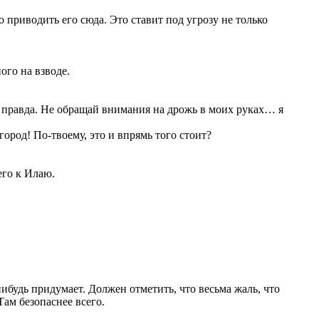
но приводить его сюда. Это ставит под угрозу не только
ого на взводе.
ь, правда. Не обращай внимания на дрожь в моих руках… я
 город! По-твоему, это и впрямь того стоит?
его к Илаю.
-нибудь придумает. Должен отметить, что весьма жаль, что
Там безопаснее всего.