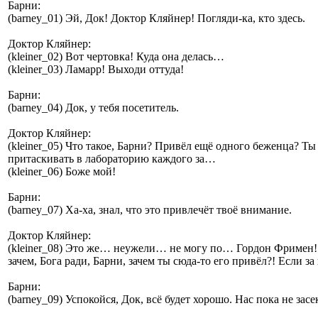
Барни:
(barney_01) Эй, Док! Доктор Кляйнер! Погляди-ка, кто здесь.
Доктор Кляйнер:
(kleiner_02) Вот чертовка! Куда она делась…
(kleiner_03) Ламарр! Выходи оттуда!
Барни:
(barney_04) Док, у тебя посетитель.
Доктор Кляйнер:
(kleiner_05) Что такое, Барни? Привёл ещё одного беженца? Ты
притаскивать в лабораторию каждого за…
(kleiner_06) Боже мой!
Барни:
(barney_07) Ха-ха, знал, что это привлечёт твоё внимание.
Доктор Кляйнер:
(kleiner_08) Это же… неужели… не могу по… Гордон Фримен! 
зачем, Бога ради, Барни, зачем ты сюда-то его привёл?! Если з
Барни:
(barney_09) Успокойся, Док, всё будет хорошо. Нас пока не засе