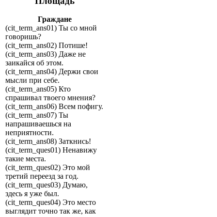
Площадь
Граждане
(cit_term_ans01) Ты со мной
говоришь?
(cit_term_ans02) Потише!
(cit_term_ans03) Даже не
заикайся об этом.
(cit_term_ans04) Держи свои
мысли при себе.
(cit_term_ans05) Кто
спрашивал твоего мнения?
(cit_term_ans06) Всем пофигу.
(cit_term_ans07) Ты
напрашиваешься на
неприятности.
(cit_term_ans08) Заткнись!
(cit_term_ques01) Ненавижу
такие места.
(cit_term_ques02) Это мой
третий переезд за год.
(cit_term_ques03) Думаю,
здесь я уже был.
(cit_term_ques04) Это место
выглядит точно так же, как