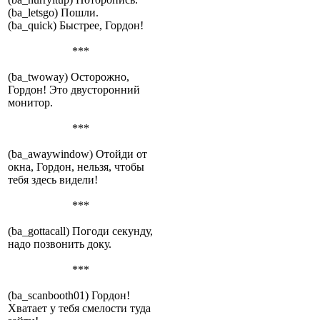
(ba_letsgo) Пошли.
(ba_quick) Быстрее, Гордон!
***
(ba_twoway) Осторожно,
Гордон! Это двусторонний
монитор.
***
(ba_awaywindow) Отойди от
окна, Гордон, нельзя, чтобы
тебя здесь видели!
***
(ba_gottacall) Погоди секунду,
надо позвонить доку.
***
(ba_scanbooth01) Гордон!
Хватает у тебя смелости туда