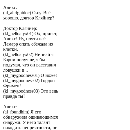
Аликс:
(al_allrightdoc) О-оу. Всё
хорошо, доктор Кляйнер?
Доктор Кляйнер:
(kl_helloalyx01) Ох, привет,
Аликс! Ну, почти всё.
Ламарр опять сбежала из
клетки.
(kl_helloalyx02) Не знай я
Барни получше, я бы
подумал, что он расставил
ловушки и...
(kl_mygoodness01) О Боже!
(kl_mygoodness02) Гордон
Фримен!
(kl_mygoodness03) Это ведь
правда ты?
Аликс:
(al_foundhim) Я его
обнаружила ошивающимся
снаружи. У него талант
находить неприятности, не