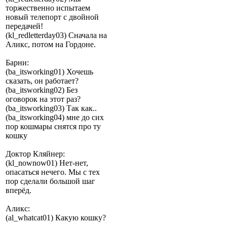
торжественно испытаем
новый телепорт с двойной
передачей!
(kl_redletterday03) Сначала на
Аликс, потом на Гордоне.
Барни:
(ba_itsworking01) Хочешь
сказать, он работает?
(ba_itsworking02) Без
оговорок на этот раз?
(ba_itsworking03) Так как..
(ba_itsworking04) мне до сих
пор кошмары снятся про ту
кошку
Доктор Кляйнер:
(kl_nownow01) Нет-нет,
опасаться нечего. Мы с тех
пор сделали большой шаг
вперёд.
Аликс:
(al_whatcat01) Какую кошку?