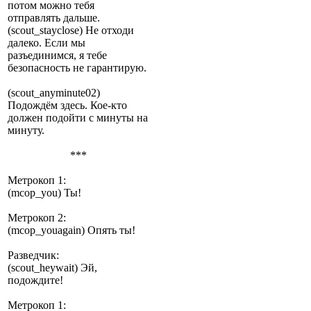
потом можно тебя
отправлять дальше.
(scout_stayclose) Не отходи
далеко. Если мы
разъединимся, я тебе
безопасность не гарантирую.
(scout_anyminute02)
Подождём здесь. Кое-кто
должен подойти с минуты на
минуту.
***
Метрокоп 1:
(mcop_you) Ты!
Метрокоп 2:
(mcop_youagain) Опять ты!
Разведчик:
(scout_heywait) Эй,
подождите!
Метрокоп 1: