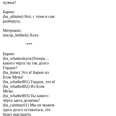
нужна?
Барни:
(ba_allmine) Нет, с этим я сам
разберусь.
Метрокоп:
(mcop_hehheh) Хехе.
***
Барни:
(ba_whattookyou)Теперь…
какого чёрта ты так долго
Гордон?
(ba_itsme) Это я! Барни из
Блэк Мезы!
(ba_whathell01) Гордон, это я!
(ba_whathell02) Из Блэк
Мезы.
(ba_whathell03) Ты какого
чёрта здесь делаешь?
(ba_cantstay01) Мы не можем
здесь долго оставаться, это
будет выглядеть