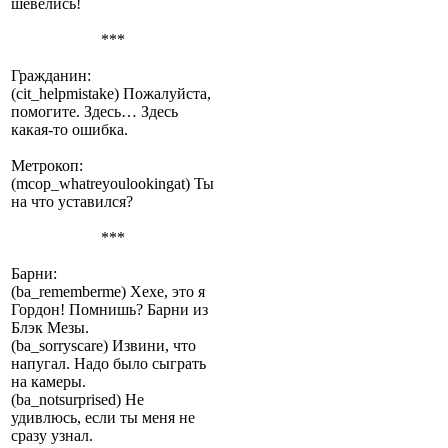
шевелись!
***
Гражданин:
(cit_helpmistake) Пожалуйста,
помогите. Здесь… Здесь
какая-то ошибка.
Метрокоп:
(mcop_whatreyoulookingat) Ты
на что уставился?
***
Барни:
(ba_rememberme) Хехе, это я
Гордон! Помнишь? Барни из
Блэк Мезы.
(ba_sorryscare) Извини, что
напугал. Надо было сыграть
на камеры.
(ba_notsurprised) Не
удивлюсь, если ты меня не
сразу узнал.