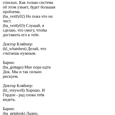
списках. Как только система
об этом узнает, будет большая
проблема.
(ba_verify02) Но пока что он
чист.
(ba_verify03) Слушай, я
сделаю, что смогу, чтобы
доставить его к тебе.
Доктор Кляйнер:
(kl_whatsbest) Делай, что
считаешь нужным.
Барни:
(ba_gottago) Мне пора идти
Док. Мы и так сильно
рискуем.
Доктор Кляйнер:
(kl_verywell) Хорошо. И
Гордон - рад снова тебя
видеть.
Барни:
(ba_getalook) Ладно,