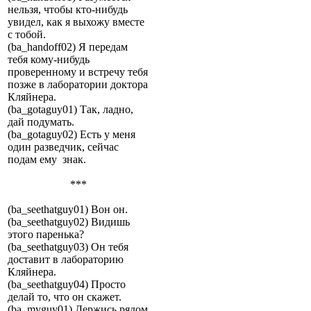
нельзя, чтобы кто-нибудь
увидел, как я выхожу вместе
с тобой.
(ba_handoff02) Я передам
тебя кому-нибудь
проверенному и встречу тебя
позже в лаборатории доктора
Кляйнера.
(ba_gotaguy01) Так, ладно,
дай подумать.
(ba_gotaguy02) Есть у меня
один разведчик, сейчас
подам ему знак.
***
(ba_seethatguy01) Вон он.
(ba_seethatguy02) Видишь
этого паренька?
(ba_seethatguy03) Он тебя
доставит в лабораторию
Кляйнера.
(ba_seethatguy04) Просто
делай то, что он скажет.
(ba_myguy01) Держись рядом