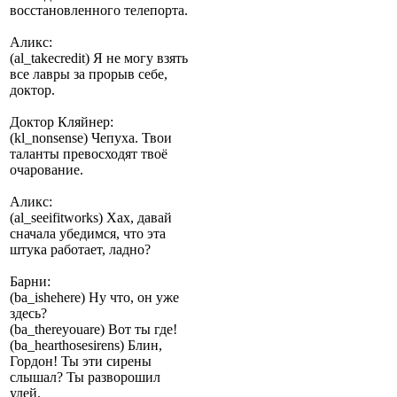
восстановленного телепорта.
Аликс:
(al_takecredit) Я не могу взять
все лавры за прорыв себе,
доктор.
Доктор Кляйнер:
(kl_nonsense) Чепуха. Твои
таланты превосходят твоё
очарование.
Аликс:
(al_seeifitworks) Хах, давай
сначала убедимся, что эта
штука работает, ладно?
Барни:
(ba_ishehere) Ну что, он уже
здесь?
(ba_thereyouare) Вот ты где!
(ba_hearthosesirens) Блин,
Гордон! Ты эти сирены
слышал? Ты разворошил
улей.