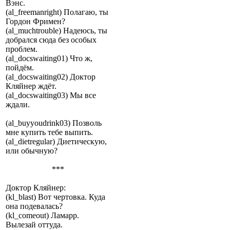
Вэнс.
(al_freemanright) Полагаю, ты
Гордон Фримен?
(al_muchtrouble) Надеюсь, ты
добрался сюда без особых
проблем.
(al_docswaiting01) Что ж,
пойдём.
(al_docswaiting02) Доктор
Кляйнер ждёт.
(al_docswaiting03) Мы все
ждали.
(al_buyyoudrink03) Позволь
мне купить тебе выпить.
(al_dietregular) Диетическую,
или обычную?
***
Доктор Кляйнер:
(kl_blast) Вот чертовка. Куда
она подевалась?
(kl_comeout) Ламарр.
Вылезай оттуда.