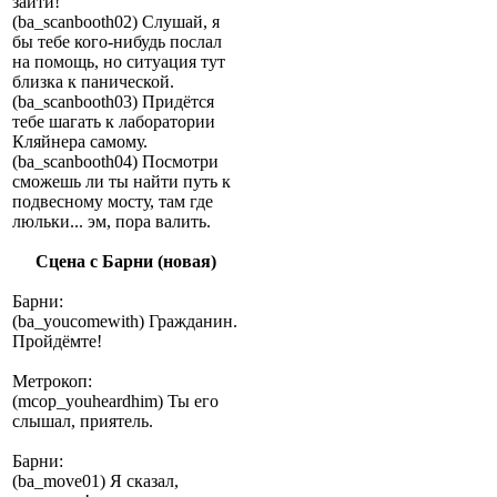
зайти!
(ba_scanbooth02) Слушай, я
бы тебе кого-нибудь послал
на помощь, но ситуация тут
близка к панической.
(ba_scanbooth03) Придётся
тебе шагать к лаборатории
Кляйнера самому.
(ba_scanbooth04) Посмотри
сможешь ли ты найти путь к
подвесному мосту, там где
люльки... эм, пора валить.
Сцена с Барни (новая)
Барни:
(ba_youcomewith) Гражданин.
Пройдёмте!
Метрокоп:
(mcop_youheardhim) Ты его
слышал, приятель.
Барни:
(ba_move01) Я сказал,