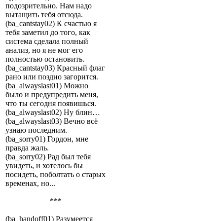
подозрительно. Нам надо
вытащить тебя отсюда.
(ba_cantstay02) К счастью я
тебя заметил до того, как
система сделала полный
анализ, но я не мог его
полностью остановить.
(ba_cantstay03) Красный флаг
рано или поздно загорится.
(ba_alwayslast01) Можно
было и предупредить меня,
что ты сегодня появишься.
(ba_alwayslast02) Ну блин…
(ba_alwayslast03) Вечно всё
узнаю последним.
(ba_sorry01) Гордон, мне
правда жаль.
(ba_sorry02) Рад был тебя
увидеть, и хотелось бы
посидеть, поболтать о старых
временах, но...
***
(ba_handoff01) Разумеется