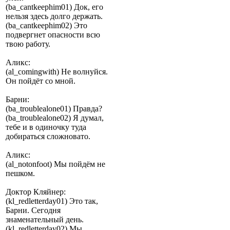
(ba_cantkeephim01) Док, его
нельзя здесь долго держать.
(ba_cantkeephim02) Это
подвергнет опасности всю
твою работу.
Аликс:
(al_comingwith) Не волнуйся.
Он пойдёт со мной.
Барни:
(ba_troublealone01) Правда?
(ba_troublealone02) Я думал,
тебе и в одиночку туда
добираться сложновато.
Аликс:
(al_notonfoot) Мы пойдём не
пешком.
Доктор Кляйнер:
(kl_redletterday01) Это так,
Барни. Сегодня
знаменательный день.
(kl_redletterday02) Мы