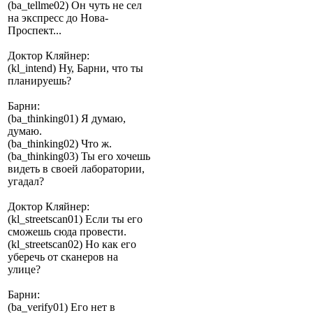
(ba_tellme02) Он чуть не сел
на экспресс до Нова-
Проспект...
Доктор Кляйнер:
(kl_intend) Ну, Барни, что ты
планируешь?
Барни:
(ba_thinking01) Я думаю,
думаю.
(ba_thinking02) Что ж.
(ba_thinking03) Ты его хочешь
видеть в своей лаборатории,
угадал?
Доктор Кляйнер:
(kl_streetscan01) Если ты его
сможешь сюда провести.
(kl_streetscan02) Но как его
уберечь от сканеров на
улице?
Барни:
(ba_verify01) Его нет в