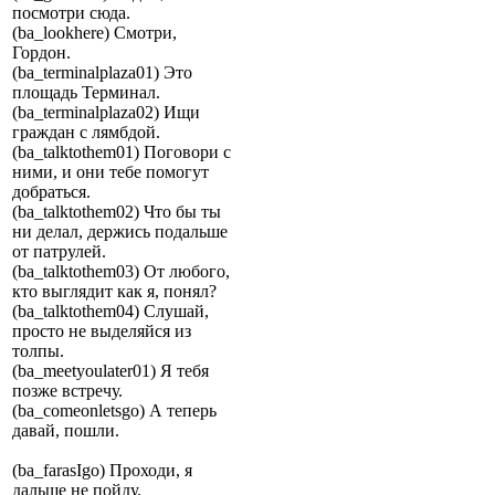
посмотри сюда.
(ba_lookhere) Смотри,
Гордон.
(ba_terminalplaza01) Это
площадь Терминал.
(ba_terminalplaza02) Ищи
граждан с лямбдой.
(ba_talktothem01) Поговори с
ними, и они тебе помогут
добраться.
(ba_talktothem02) Что бы ты
ни делал, держись подальше
от патрулей.
(ba_talktothem03) От любого,
кто выглядит как я, понял?
(ba_talktothem04) Слушай,
просто не выделяйся из
толпы.
(ba_meetyoulater01) Я тебя
позже встречу.
(ba_comeonletsgo) А теперь
давай, пошли.
(ba_farasIgo) Проходи, я
дальше не пойду.