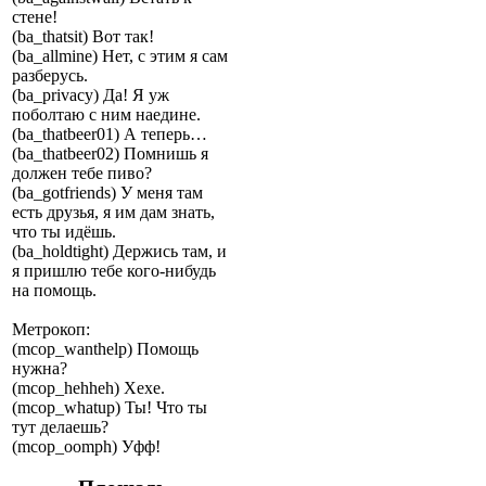
стене!
(ba_thatsit) Вот так!
(ba_allmine) Нет, с этим я сам
разберусь.
(ba_privacy) Да! Я уж
поболтаю с ним наедине.
(ba_thatbeer01) А теперь…
(ba_thatbeer02) Помнишь я
должен тебе пиво?
(ba_gotfriends) У меня там
есть друзья, я им дам знать,
что ты идёшь.
(ba_holdtight) Держись там, и
я пришлю тебе кого-нибудь
на помощь.
Метрокоп:
(mcop_wanthelp) Помощь
нужна?
(mcop_hehheh) Хехе.
(mcop_whatup) Ты! Что ты
тут делаешь?
(mcop_oomph) Уфф!