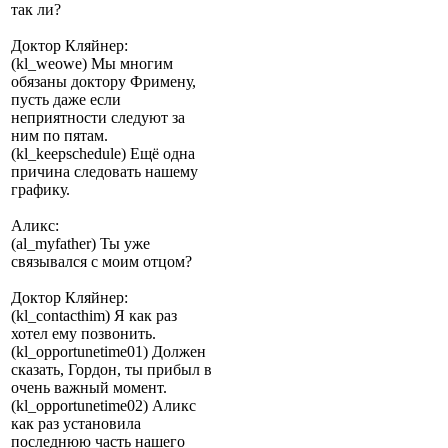
так ли?
Доктор Кляйнер:
(kl_weowe) Мы многим
обязаны доктору Фримену,
пусть даже если
неприятности следуют за
ним по пятам.
(kl_keepschedule) Ещё одна
причина следовать нашему
графику.
Аликс:
(al_myfather) Ты уже
связывался с моим отцом?
Доктор Кляйнер:
(kl_contacthim) Я как раз
хотел ему позвонить.
(kl_opportunetime01) Должен
сказать, Гордон, ты прибыл в
очень важный момент.
(kl_opportunetime02) Аликс
как раз установила
последнюю часть нашего