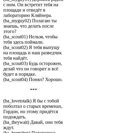
с ним. Он встретит тебя на
площади и отведёт в
лабораторию Кляйнера.
(ba_myguy02) Полагаю ты
знаешь, что делать после
этого?
(ba_scout01) Нельзя, чтобы
тебя здесь поймали.
(ba_scout02) Я тебя выпущу
на площадь и наш разведчик
тебя найдёт.
(ba_scout03) Будь осторожен,
делай что он говорит и всё
будет в порядке.
(ba_scout04) Понял? Хорошо.
***
(ba_lovetotalk) Я бы с тобой
поболтал о старых временах,
Гордон, но этому придётся
подождать.
(ba_theywait) Давай, они тебя
ждут.
(ba_hurryitup) Поторопись.