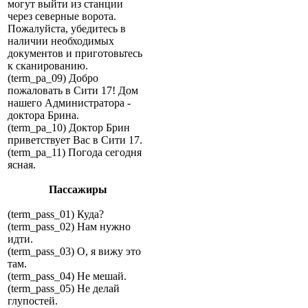
могут выйти из станции
через северные ворота.
Пожалуйста, убедитесь в
наличии необходимых
документов и приготовьтесь
к сканированию.
(term_pa_09) Добро
пожаловать в Сити 17! Дом
нашего Администратора -
доктора Брина.
(term_pa_10) Доктор Брин
приветствует Вас в Сити 17.
(term_pa_11) Погода сегодня
ясная.
Пассажиры
(term_pass_01) Куда?
(term_pass_02) Нам нужно
идти.
(term_pass_03) О, я вижу это
там.
(term_pass_04) Не мешай.
(term_pass_05) Не делай
глупостей.