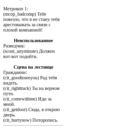
Метрокоп 1:
(mcop_badcomp) Тебе
повезло, что я не стану тебя
арестовывать за связи с
плохой компанией!
Неиспользованное
Разведчик:
(scout_anyminute) Должен
вот-вот подойти.
Сцена на лестнице
Гражданин:
(cit_goodtoseeyou) Рад тебя
видеть.
(cit_righttrack) Ты на верном
пути.
(cit_comewithme) Иди за
мной.
(cit_getdoor) Сюда, я открою
дверь.
(cit_hurrynow) Поторопись.