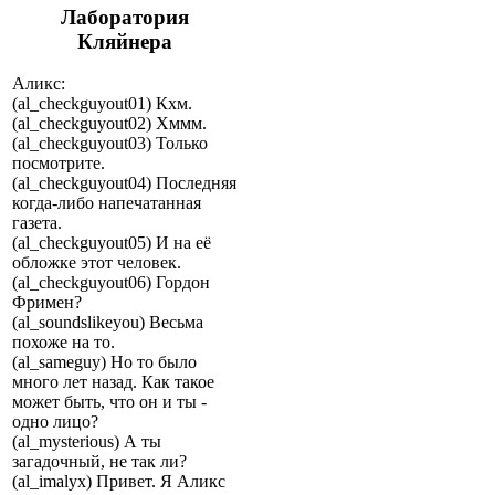
Лаборатория
Кляйнера
Аликс:
(al_checkguyout01) Кхм.
(al_checkguyout02) Хммм.
(al_checkguyout03) Только
посмотрите.
(al_checkguyout04) Последняя
когда-либо напечатанная
газета.
(al_checkguyout05) И на её
обложке этот человек.
(al_checkguyout06) Гордон
Фримен?
(al_soundslikeyou) Весьма
похоже на то.
(al_sameguy) Но то было
много лет назад. Как такое
может быть, что он и ты -
одно лицо?
(al_mysterious) А ты
загадочный, не так ли?
(al_imalyx) Привет. Я Аликс