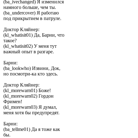
(ba_ivechanged) Я изменился
намного больше, чем ты.
(ba_undercover) Я работаю
под прикрытием в патруле.
Доктор Кляйнер:
(kl_whatisit01) Да, Барни, что
такое?
(kl_whatisit02) У меня тут
важный опыт в разгаре.
Барни:
(ba_lookwho) Извини, Док,
но посмотри-ка кто здесь.
Доктор Кляйнер:
(kl_morewarn01) Боже!
(kl_morewarn02) Гордон
Фримен!
(kl_morewarn03) Я думал,
меня хотя бы предупредят.
Барни:
(ba_tellme01) Да я тоже как
бы.