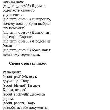
предыдущее.
(cit_term_ques05) Я думал,
будет хоть какое-то
улучшение.
(cit_term_ques06) Интересно,
почему доктор Брин выбрал
эту помойку?
(cit_term_ques07) Думаю, мы
всё ещё в Европе.
(cit_term_ques08) Я родом из
Уокигана.
(cit_term_ques09) Боже, как я
ненавижу терминалы.
Сцена с разведчиком
Разведчик:
(scout_psst) Эй, псст,
дружище! Сюда!
(scout_bfriend) Ты друг
Барни, верно?
(scout_stickwith) Держись
рядом.
(scout_papers) Надо
раздобыть тебе документы,