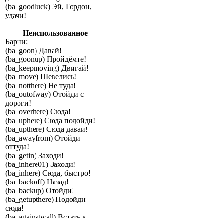
(ba_goodluck) Эй, Гордон,
удачи!
Неиспользованное
Барни:
(ba_goon) Давай!
(ba_goonup) Пройдёмте!
(ba_keepmoving) Двигай!
(ba_move) Шевелись!
(ba_notthere) Не туда!
(ba_outofway) Отойди с
дороги!
(ba_overhere) Сюда!
(ba_uphere) Сюда подойди!
(ba_upthere) Сюда давай!
(ba_awayfrom) Отойди
оттуда!
(ba_getin) Заходи!
(ba_inhere01) Заходи!
(ba_inhere) Сюда, быстро!
(ba_backoff) Назад!
(ba_backup) Отойди!
(ba_getupthere) Подойди
сюда!
(ba_againstwall) Встать к