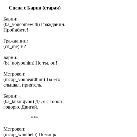
Сцена с Барни (старая)
Барни:
(ba_youcomewith) Гражданин.
Пройдёмте!
Гражданин:
(cit_me) Я?
Барни:
(ba_notyouhim) Не ты, он!
Метрокоп:
(mcop_youheardhim) Ты его
слышал, приятель.
Барни:
(ba_talkingyou) Да, я с тобой
говорю. Двигай.
***
Метрокоп:
(mcop_wanthelp) Помощь