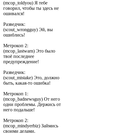
(mcop_toldyou) Я тебе
говорил, чтобы ты здесь не
ошивался!
Разведчик:
(scout_wrongguy) Эй, вы
ошиблись!
Метрокоп 2:
(mcop_lastwarn) Это было
твоё последнее
предупреждение!
Разведчик:
(scout_mistake) Это, должно
быть, какая-то ошибка!
Метрокоп 1:
(mcop_badnewsguy) От него
одни проблемы. Держись от
него подальше!
Метрокоп 2:
(mcop_mindyerbiz) Займись
своими делами.