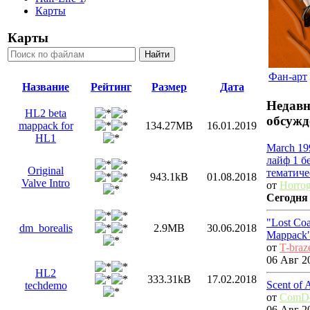
Карты
Карты
Фан-арт
Название
Рейтинг
Размер
Дата
Недавн
HL2 beta
обсужд
mappack for
134.27MB
16.01.2019
HL1
March 1
лайф 1 б
Original
тематиче
943.1kB
01.08.2018
Valve Intro
от
Horro
Сегодня
"Lost Coa
dm_borealis
2.9MB
30.06.2018
Mappack"
от
T-braz
06 Авг 20
HL2
333.31kB
17.02.2018
Scent of 
techdemo
от
ComDo
06 Авг 20