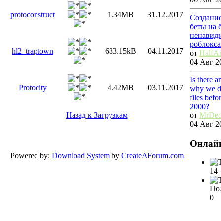
protoconstruct
1.34MB
31.12.2017
Создание
беты на 
ненавид
роблокса
hl2_traptown
683.15kB
04.11.2017
от
HalfAr
04 Авг 20
Is there a
Protocity
4.42MB
03.11.2017
why we d
files bef
2000?
от
MrDec
Назад к Загрузкам
04 Авг 20
Онлай
Powered by:
Download System
by
CreateAForum.com
14
Пол
0