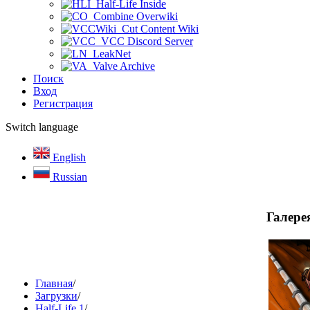
Half-Life Inside
Combine Overwiki
Cut Content Wiki
VCC Discord Server
LeakNet
Valve Archive
Поиск
Вход
Регистрация
Switch language
English
Russian
Галере
Главная
/
Загрузки
/
Half-Life 1
/