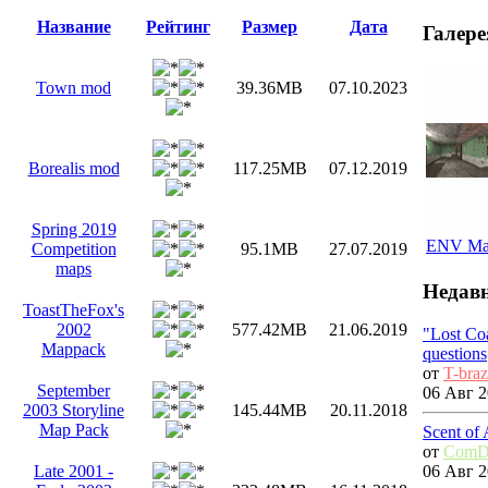
Название
Рейтинг
Размер
Дата
Галере
Town mod
39.36MB
07.10.2023
Borealis mod
117.25MB
07.12.2019
Spring 2019
ENV Ma
Competition
95.1MB
27.07.2019
maps
Недавн
ToastTheFox's
2002
577.42MB
21.06.2019
"Lost Co
Mappack
questions
от
T-bra
September
06 Авг 2
2003 Storyline
145.44MB
20.11.2018
Map Pack
Scent of
от
ComD
06 Авг 2
Late 2001 -