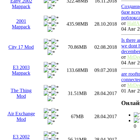
Early 2002
322.48MB
16.11.2018
Создани
Mappack
базе вс
роблокс
2001
от
HalfA
435.98MB
28.10.2018
Mappack
04 Авг 2
Is there 
we dont h
City 17 Mod
70.86MB
02.08.2018
december
от
MrDe
04 Авг 2
E3 2003
133.68MB
09.07.2018
Mappack
are rooft
connecte
от
MrDe
The Thing
01 Авг 2
31.51MB
28.04.2017
Mod
Онлай
Air Exchange
67MB
28.04.2017
Mod
0
E3 2002
56.21MB
28.04.2017