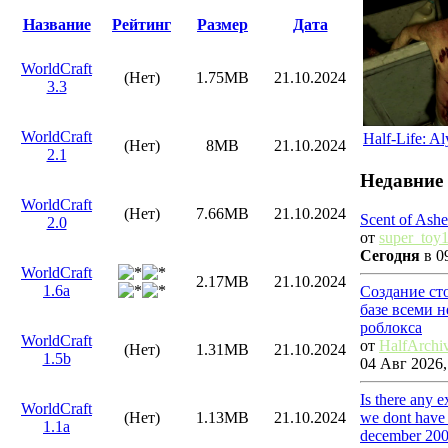
Название
Рейтинг
Размер
Дата
WorldCraft
(Нет)
1.75MB
21.10.2024
3.3
WorldCraft
Half-Life: Al
(Нет)
8MB
21.10.2024
2.1
Недавние
WorldCraft
(Нет)
7.66MB
21.10.2024
Scent of Ashe
2.0
от
super_toy
Сегодня
в 0
WorldCraft
2.17MB
21.10.2024
1.6a
Создание ст
базе всеми 
роблокса
WorldCraft
от
HalfArchi
(Нет)
1.31MB
21.10.2024
1.5b
04 Авг 2026,
Is there any 
WorldCraft
we dont have 
(Нет)
1.13MB
21.10.2024
1.1a
december 20