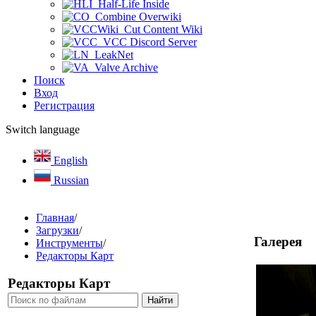
Half-Life Inside
Combine Overwiki
Cut Content Wiki
VCC Discord Server
LeakNet
Valve Archive
Поиск
Вход
Регистрация
Switch language
English
Russian
Главная
/
Загрузки
/
Галерея
Инструменты
/
Редакторы Карт
Редакторы Карт