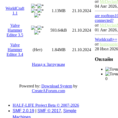
от
MrDeclan
04 Авг 2026,
WorldCraft
1.13MB
21.10.2024
1.1
are rooftops1
connected?
от
MrDeclan
Valve
01 Авг 2026,
Hammer
593.64kB
21.10.2024
Editor 3.5
Worldcraft++
от
homosapie
Valve
28 Июл 2026,
Hammer
(Нет)
1.84MB
21.10.2024
Editor 3.4
Онлайн
Назад к Загрузкам
0
Powered by:
Download System
by
CreateAForum.com
HALF-LIFE Project Beta © 2007-2026
SMF 2.0.19
|
SMF © 2017
,
Simple
Machines