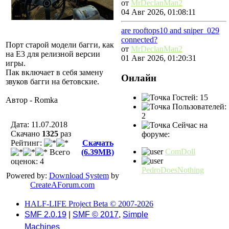
от
MrDeclanMan2
04 Авг 2026, 01:08:11
are rooftops10 and sniper_029
connected?
Порт старой модели багги, как
от
MrDeclanMan2
на Е3 для релизной версии
01 Авг 2026, 01:20:31
игры.
Пак включает в себя замену
Онлайн
звуков багги на бетовские.
Гостей: 15
Автор - Romka
Пользователей:
2
Дата: 11.07.2018
Сейчас на
Скачано
1325
раз
форуме:
Рейтинг:
Скачать
ComDoll
Всего
(6.39MB)
оценок: 4
PedroDoesNothing
Powered by:
Download System
by
CreateAForum.com
HALF-LIFE Project Beta © 2007-2026
SMF 2.0.19
|
SMF © 2017
,
Simple
Machines