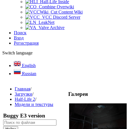
Half-Life Inside
Combine Overwiki
Cut Content Wiki
VCC Discord Server
LeakNet
Valve Archive
Поиск
Вход
Регистрация
Switch language
English
Russian
Главная
/
Галерея
Загрузки
/
Half-Life 2
/
Модели и текстуры
Buggy E3 version