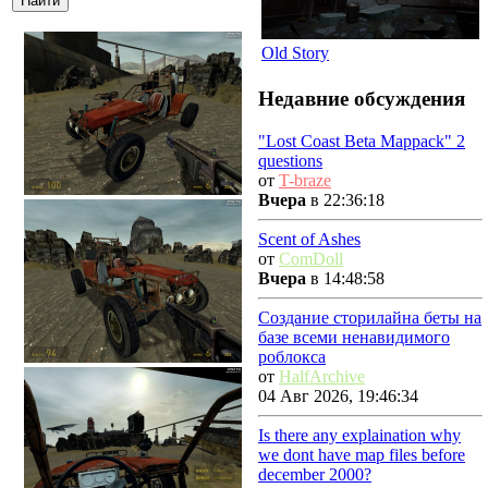
Old Story
Недавние обсуждения
"Lost Coast Beta Mappack" 2
questions
от
T-braze
Вчера
в 22:36:18
Scent of Ashes
от
ComDoll
Вчера
в 14:48:58
Создание сторилайна беты на
базе всеми ненавидимого
роблокса
от
HalfArchive
04 Авг 2026, 19:46:34
Is there any explaination why
we dont have map files before
december 2000?