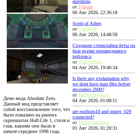
questions
от
T-braze
06 Авг 2026, 22:36:18
Scent of Ashes
от
ComDoll
06 Авг 2026, 14:48:58
Создание сторилайна беты на
базе всеми ненавидимого
роблокса
от
HalfArchive
04 Авг 2026, 19:46:34
Is there any explaination why
we dont have map files before
december 2000?
от
MrDeclanMan2
Демо мода Aboslute Zero.
04 Авг 2026, 01:08:11
Данный мод представляет
собой восстановление того, что
are rooftops10 and sniper_029
было показано на ранних
connected?
скриншотах Half-Life 1, стиля и
от
MrDeclanMan2
глав, какими они были в
01 Авг 2026, 01:20:31
начале-середине 1998 года.