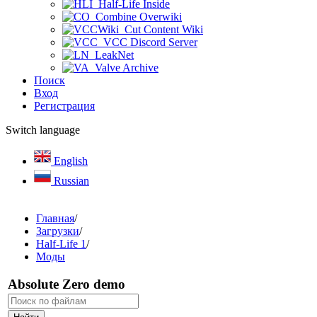
Half-Life Inside
Combine Overwiki
Cut Content Wiki
VCC Discord Server
LeakNet
Valve Archive
Поиск
Вход
Регистрация
Switch language
English
Russian
Главная
/
Загрузки
/
Half-Life 1
/
Моды
Absolute Zero demo