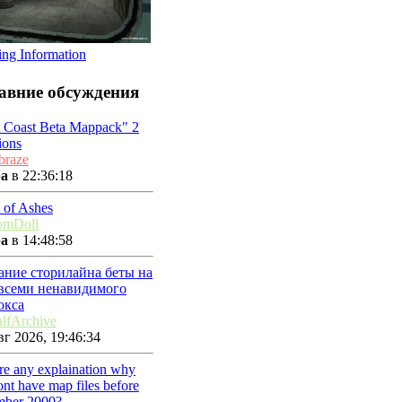
ing Information
авние обсуждения
t Coast Beta Mappack" 2
ions
braze
ра
в 22:36:18
 of Ashes
omDoll
ра
в 14:48:58
ание сторилайна беты на
 всеми ненавидимого
окса
lfArchive
г 2026, 19:46:34
ere any explaination why
nt have map files before
mber 2000?