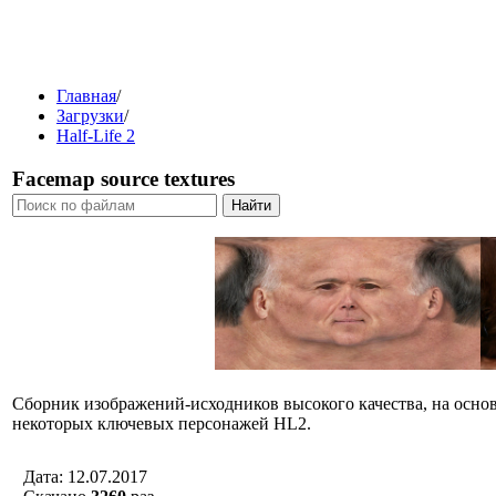
Главная
/
Загрузки
/
Half-Life 2
Facemap source textures
Сборник изображений-исходников высокого качества, на основ
некоторых ключевых персонажей HL2.
Дата: 12.07.2017