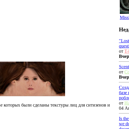
Miss
Нед
"Los
quest
от
T-
Вче
Scent
от
C
Вче
Созд
базе
робл
от
Ha
е которых были сделаны текстуры лиц для ситизенов и
04 Ав
Is th
we do
dece