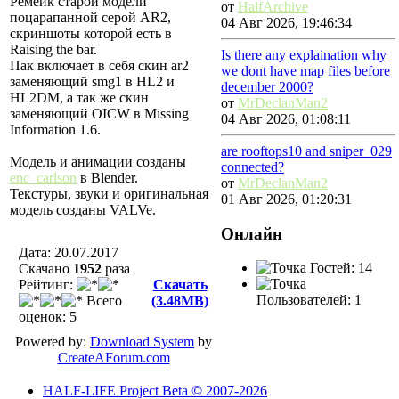
Ремейк старой модели
от
HalfArchive
поцарапанной серой AR2,
04 Авг 2026, 19:46:34
скриншоты которой есть в
Raising the bar.
Is there any explaination why
Пак включает в себя скин ar2
we dont have map files before
заменяющий smg1 в HL2 и
december 2000?
HL2DM, а так же скин
от
MrDeclanMan2
заменяющий OICW в Missing
04 Авг 2026, 01:08:11
Information 1.6.
are rooftops10 and sniper_029
Модель и анимации созданы
connected?
enc_carlson
в Blender.
от
MrDeclanMan2
Текстуры, звуки и оригинальная
01 Авг 2026, 01:20:31
модель созданы VALVe.
Онлайн
Дата: 20.07.2017
Гостей: 14
Скачано
1952
разa
Рейтинг:
Скачать
Пользователей: 1
Всего
(3.48MB)
оценок: 5
Powered by:
Download System
by
CreateAForum.com
HALF-LIFE Project Beta © 2007-2026