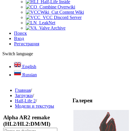
Half-Life Inside
Combine Overwiki
Cut Content Wiki
VCC Discord Server
LeakNet
Valve Archive
Поиск
Вход
Регистрация
Switch language
English
Russian
Главная
/
Загрузки
/
Галерея
Half-Life 2
/
Модели и текстуры
Alpha AR2 remake
(HL2/HL2:DM/MI)