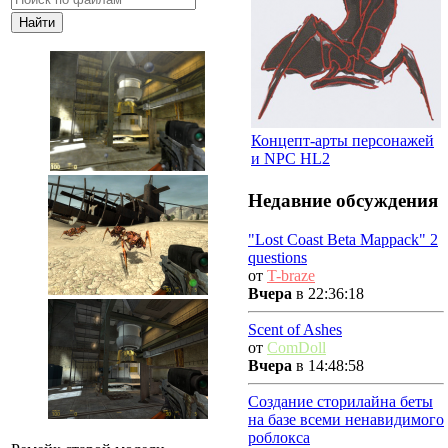
Концепт-арты персонажей
и NPC HL2
Недавние обсуждения
"Lost Coast Beta Mappack" 2
questions
от
T-braze
Вчера
в 22:36:18
Scent of Ashes
от
ComDoll
Вчера
в 14:48:58
Создание сторилайна беты
на базе всеми ненавидимого
роблокса