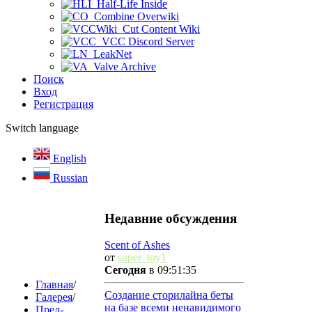
Half-Life Inside
Combine Overwiki
Cut Content Wiki
VCC Discord Server
LeakNet
Valve Archive
Поиск
Вход
Регистрация
Switch language
English
Russian
Недавние обсуждения
Scent of Ashes
от
super_toy1
Сегодня
в 09:51:35
Главная
/
Создание сторилайна беты
Галерея
/
на базе всеми ненавидимого
Пред-