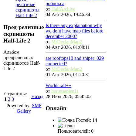
роблокса
релизные
от
HalfArchive
скриншоты
04 Авг 2026, 19:46:34
Half-Life 2
Is there any explaination why
Пред-релизные
we dont have map files before
скриншоты
december 2000?
Half-Life 2
от
MrDeclanMan2
04 Авг 2026, 01:08:11
Альбом
предрелизных
are rooftops10 and sniper_029
скриншотов Half-
connected?
Life 2
от
MrDeclanMan2
01 Авг 2026, 01:20:31
Worldcraft++
от
homosapien1t
Страницы:
Назад
28 Июл 2026, 05:45:02
1
2
3
Powered by:
SMF
Онлайн
Gallery
Гостей: 14
Пользователей: 0