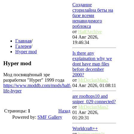
Создание
сторилайна беты на
базе всеми
ненавидимого
роблокса
от
HalfArchive
04 Авг 2026,
Главная
/
19:46:34
Галерея
/
Hyper mod
Is there any
explaination why we
Hyper mod
dont have map files
before december
Мод посвящённый эре
2000?
разработки "Hyper" 1999 года
от
MrDeclanMan2
https://www.moddb.com/mods/half-
04 Авг 2026, 01:08:11
life-hyper
are rooftops10 and
sniper_029 connected?
от
MrDeclanMan2
Страницы:
1
Назад
01 Авг 2026,
Powered by:
SMF Gallery
01:20:31
Worldcraft++
от
homosapien1t