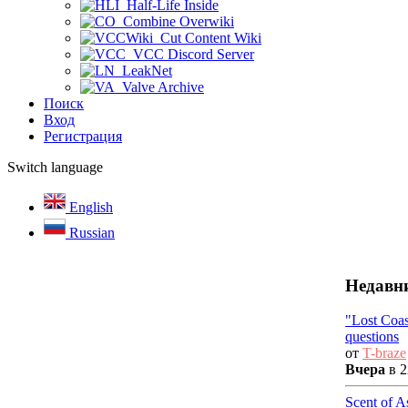
Half-Life Inside
Combine Overwiki
Cut Content Wiki
VCC Discord Server
LeakNet
Valve Archive
Поиск
Вход
Регистрация
Switch language
English
Russian
Недавн
"Lost Coa
questions
от
T-braze
Вчера
в 2
Scent of A