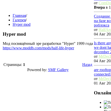
от
ComDo
Вчера
в 1
Главная
/
Создание
Галерея
/
на базе в
Hyper mod
роблокса
от
HalfAr
Hyper mod
04 Авг 20
Is there a
Мод посвящённый эре разработки "Hyper" 1999 года
we dont ha
https://www.moddb.com/mods/half-life-hyper
december 
от
MrDec
04 Авг 20
Страницы:
1
Назад
Powered by:
SMF Gallery
are roofto
connected
от
MrDec
01 Авг 20
Онлайн