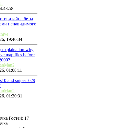
ll
4:48:58
 сторилайна беты
семи ненавидимого
chive
26, 19:46:34
ny explaination why
ve map files before
2000?
lanMan2
26, 01:08:11
ps10 and sniper_029
?
lanMan2
26, 01:20:31
Гостей: 17