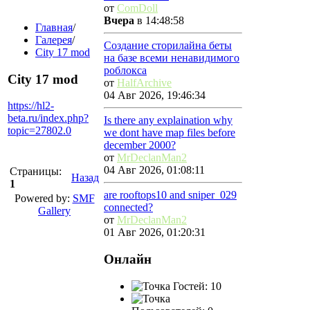
от
ComDoll
Вчера
в 14:48:58
Главная
/
Галерея
/
Создание сторилайна беты
City 17 mod
на базе всеми ненавидимого
роблокса
City 17 mod
от
HalfArchive
04 Авг 2026, 19:46:34
https://hl2-
beta.ru/index.php?
Is there any explaination why
topic=27802.0
we dont have map files before
december 2000?
от
MrDeclanMan2
04 Авг 2026, 01:08:11
Страницы:
Назад
1
are rooftops10 and sniper_029
Powered by:
SMF
connected?
Gallery
от
MrDeclanMan2
01 Авг 2026, 01:20:31
Онлайн
Гостей: 10