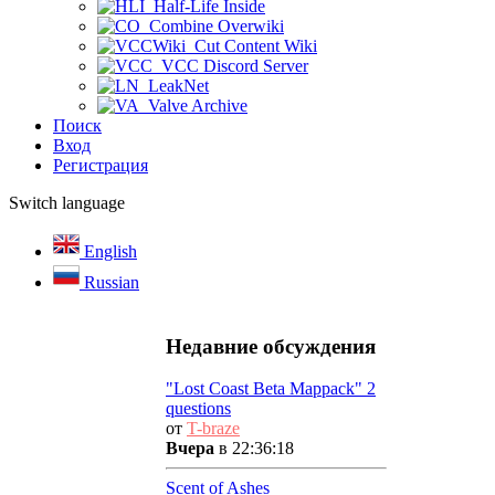
Half-Life Inside
Combine Overwiki
Cut Content Wiki
VCC Discord Server
LeakNet
Valve Archive
Поиск
Вход
Регистрация
Switch language
English
Russian
Недавние обсуждения
"Lost Coast Beta Mappack" 2
questions
от
T-braze
Вчера
в 22:36:18
Scent of Ashes