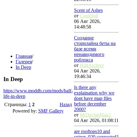
Scent of Ashes
от
ComDoll
06 Авг 2026,
14:48:58
Создание
сторилайна беты на
базе всеми
ненавидимого
Главная
/
роблокса
Галерея
/
от
HalfArchive
In Deep
04 Авг 2026,
19:46:34
In Deep
Is there any
https://www.moddb.com/mods/half-
explaination why we
life-in-deep
dont have map files
before december
Страницы:
1
2
Назад
2000?
Powered by:
SMF Gallery
от
MrDeclanMan2
04 Авг 2026, 01:08:11
are rooftops10 and
sniper_029 connected?