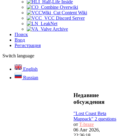
Half-Life Inside
Combine Overwiki
Cut Content Wiki
VCC Discord Server
LeakNet
Valve Archive
Поиск
Вход
Регистрация
Switch language
English
Russian
Недавние
обсуждения
"Lost Coast Beta
Mappack" 2 questions
от
T-braze
06 Авг 2026,
22:36:18