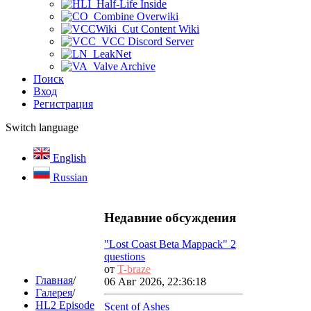
Half-Life Inside
Combine Overwiki
Cut Content Wiki
VCC Discord Server
LeakNet
Valve Archive
Поиск
Вход
Регистрация
Switch language
English
Russian
Недавние обсуждения
"Lost Coast Beta Mappack" 2
questions
от
T-braze
Главная
/
06 Авг 2026, 22:36:18
Галерея
/
HL2 Episode
Scent of Ashes