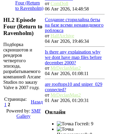
Four (Return
от
ComDoll
to Ravenholm)
06 Авг 2026, 14:48:58
HL2 Episode
Создание сторилайна беты
на базе всеми ненавидимого
Four (Return to
роблокса
Ravenholm)
от
HalfArchive
04 Авг 2026, 19:46:34
Подборка
скриншотов и
Is there any explaination why
рендеров
we dont have map files before
четвертого
december 2000?
эпизода,
от
MrDeclanMan2
разрабатываемого
04 Авг 2026, 01:08:11
компанией Arcane
Studios по заказу
are rooftops10 and sniper_029
Valve в 2007 году.
connected?
от
MrDeclanMan2
Страницы:
01 Авг 2026, 01:20:31
Назад
1
2
Powered by:
SMF
Онлайн
Gallery
Гостей: 9