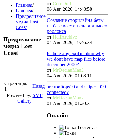
от
ComDoll
Главная
/
06 Авг 2026, 14:48:58
Галерея
/
Предрелизное
Создание сторилайна беты
медиа Lost
на базе всеми ненавидимого
Coast
роблокса
от
HalfArchive
Предрелизное
04 Авг 2026, 19:46:34
медиа Lost
Coast
Is there any explaination why
we dont have map files before
december 2000?
от
MrDeclanMan2
04 Авг 2026, 01:08:11
Страницы:
Назад
are rooftops10 and sniper_029
1
connected?
Powered by:
SMF
от
MrDeclanMan2
Gallery
01 Авг 2026, 01:20:31
Онлайн
Гостей: 51