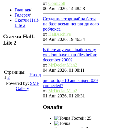
от
ComDoll
06 Авг 2026, 14:48:58
Главная
/
Галерея
/
Создание сторилайна беты
Скетчи Half-
на базе всеми ненавидимого
Life 2
роблокса
от
HalfArchive
Скетчи Half-
04 Авг 2026, 19:46:34
Life 2
Is there any explaination why
we dont have map files before
december 2000?
от
MrDeclanMan2
04 Авг 2026, 01:08:11
Страницы:
Назад
1
2
are rooftops10 and sniper_029
Powered by:
SMF
connected?
Gallery
от
MrDeclanMan2
01 Авг 2026, 01:20:31
Онлайн
Гостей: 25