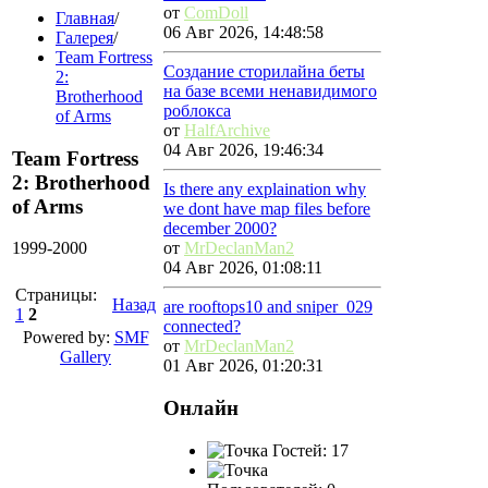
от
ComDoll
Главная
/
06 Авг 2026, 14:48:58
Галерея
/
Team Fortress
Создание сторилайна беты
2:
на базе всеми ненавидимого
Brotherhood
роблокса
of Arms
от
HalfArchive
04 Авг 2026, 19:46:34
Team Fortress
2: Brotherhood
Is there any explaination why
of Arms
we dont have map files before
december 2000?
1999-2000
от
MrDeclanMan2
04 Авг 2026, 01:08:11
Страницы:
Назад
are rooftops10 and sniper_029
1
2
connected?
Powered by:
SMF
от
MrDeclanMan2
Gallery
01 Авг 2026, 01:20:31
Онлайн
Гостей: 17