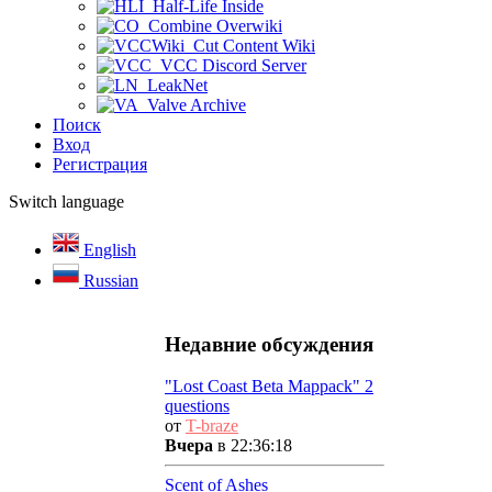
Half-Life Inside
Combine Overwiki
Cut Content Wiki
VCC Discord Server
LeakNet
Valve Archive
Поиск
Вход
Регистрация
Switch language
English
Russian
Недавние обсуждения
"Lost Coast Beta Mappack" 2
questions
от
T-braze
Вчера
в 22:36:18
Scent of Ashes