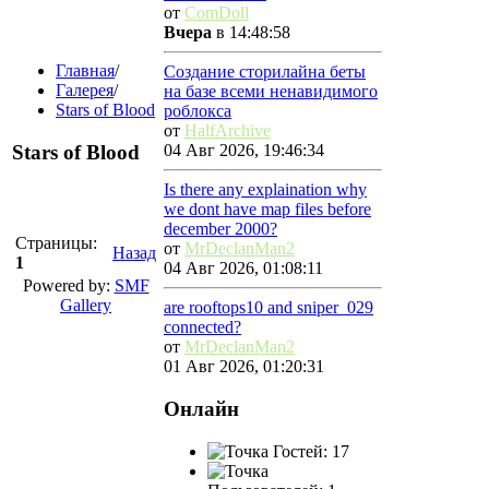
от
ComDoll
Вчера
в 14:48:58
Главная
/
Создание сторилайна беты
Галерея
/
на базе всеми ненавидимого
Stars of Blood
роблокса
от
HalfArchive
Stars of Blood
04 Авг 2026, 19:46:34
Is there any explaination why
we dont have map files before
december 2000?
Страницы:
от
MrDeclanMan2
Назад
1
04 Авг 2026, 01:08:11
Powered by:
SMF
Gallery
are rooftops10 and sniper_029
connected?
от
MrDeclanMan2
01 Авг 2026, 01:20:31
Онлайн
Гостей: 17