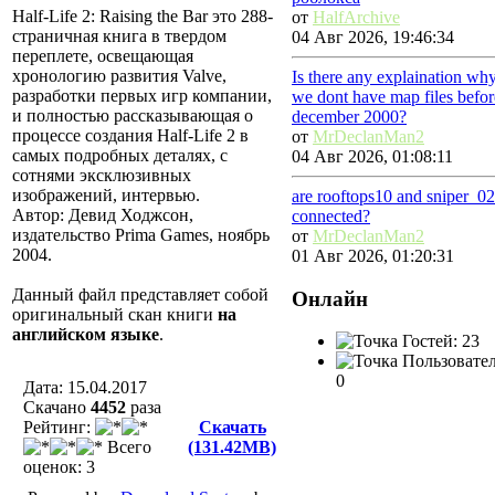
Half-Life 2: Raising the Bar это 288-
от
HalfArchive
страничная книга в твердом
04 Авг 2026, 19:46:34
переплете, освещающая
хронологию развития Valve,
Is there any explaination wh
разработки первых игр компании,
we dont have map files befor
и полностью рассказывающая о
december 2000?
процессе создания Half-Life 2 в
от
MrDeclanMan2
самых подробных деталях, с
04 Авг 2026, 01:08:11
сотнями эксклюзивных
изображений, интервью.
are rooftops10 and sniper_0
Автор: Девид Ходжсон,
connected?
издательство Prima Games, ноябрь
от
MrDeclanMan2
2004.
01 Авг 2026, 01:20:31
Данный файл представляет собой
Онлайн
оригинальный скан книги
на
английском языке
.
Гостей: 23
Пользовател
0
Дата: 15.04.2017
Скачано
4452
разa
Рейтинг:
Скачать
Всего
(131.42MB)
оценок: 3