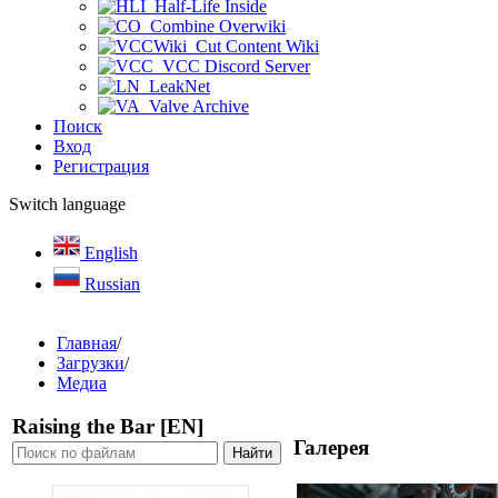
Half-Life Inside
Combine Overwiki
Cut Content Wiki
VCC Discord Server
LeakNet
Valve Archive
Поиск
Вход
Регистрация
Switch language
English
Russian
Главная
/
Загрузки
/
Медиа
Raising the Bar [EN]
Галерея