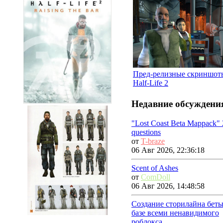
Пред-релизные скриншот
Half-Life 2
Недавние обсуждени
"Lost Coast Beta Mappack" 
questions
от
T-braze
06 Авг 2026, 22:36:18
Scent of Ashes
от
ComDoll
06 Авг 2026, 14:48:58
Создание сторилайна беты
базе всеми ненавидимого
роблокса