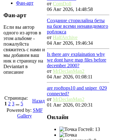
Фан-арт
от
ComDoll
06 Авг 2026, 14:48:58
Фан-арт
Создание сторилайна беты
на базе всеми ненавидимого
Если вы автор
роблокса
одного из артов в
от
HalfArchive
этом альбоме -
04 Авг 2026, 19:46:34
пожалуйста
свяжитесь с нами и
Is there any explaination why
мы добавим ваш
we dont have map files before
ник и страницу на
december 2000?
Deviantart в
от
MrDeclanMan2
описание
04 Авг 2026, 01:08:11
are rooftops10 and sniper_029
connected?
Страницы:
от
MrDeclanMan2
Назад
1
2
3
...
5
01 Авг 2026, 01:20:31
Powered by:
SMF
Gallery
Онлайн
Гостей: 13