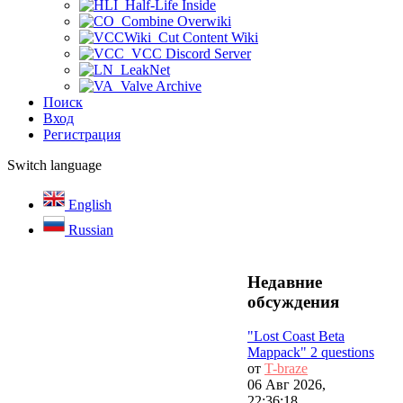
Half-Life Inside
Combine Overwiki
Cut Content Wiki
VCC Discord Server
LeakNet
Valve Archive
Поиск
Вход
Регистрация
Switch language
English
Russian
Недавние
обсуждения
"Lost Coast Beta
Mappack" 2 questions
от
T-braze
06 Авг 2026,
22:36:18