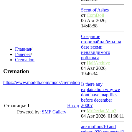
Scent of Ashes
от
ComDoll
06 Авг 2026,
14:48:58
Создание
сторилайна беты на
базе всеми
Главная
/
ненавидимого
Галерея
/
роблокса
Cremation
от
HalfArchive
04 Авг 2026,
Cremation
19:46:34
https://www.moddb.com/mods/cremation
Is there any
explaination why we
dont have map files
before december
2000?
Страницы:
1
Назад
от
MrDeclanMan2
Powered by:
SMF Gallery
04 Авг 2026, 01:08:11
are rooftops10 and
sniper_029 connected?