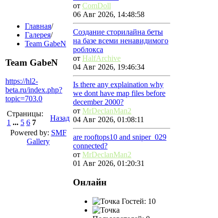
от
ComDoll
06 Авг 2026, 14:48:58
Главная
/
Создание сторилайна беты
Галерея
/
на базе всеми ненавидимого
Team GabeN
роблокса
от
HalfArchive
Team GabeN
04 Авг 2026, 19:46:34
https://hl2-
Is there any explaination why
beta.ru/index.php?
we dont have map files before
topic=703.0
december 2000?
от
MrDeclanMan2
Страницы:
Назад
04 Авг 2026, 01:08:11
1
...
5
6
7
Powered by:
SMF
are rooftops10 and sniper_029
Gallery
connected?
от
MrDeclanMan2
01 Авг 2026, 01:20:31
Онлайн
Гостей: 10