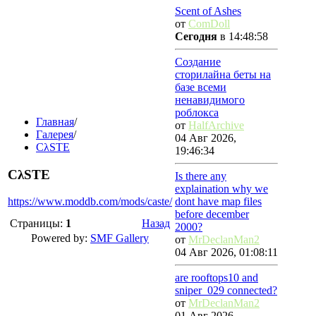
Scent of Ashes
от
ComDoll
Сегодня
в 14:48:58
Создание
сторилайна беты на
базе всеми
ненавидимого
роблокса
Главная
/
от
HalfArchive
Галерея
/
04 Авг 2026,
CλSTE
19:46:34
CλSTE
Is there any
explaination why we
https://www.moddb.com/mods/caste/
dont have map files
before december
Страницы:
1
Назад
2000?
Powered by:
SMF Gallery
от
MrDeclanMan2
04 Авг 2026, 01:08:11
are rooftops10 and
sniper_029 connected?
от
MrDeclanMan2
01 Авг 2026,