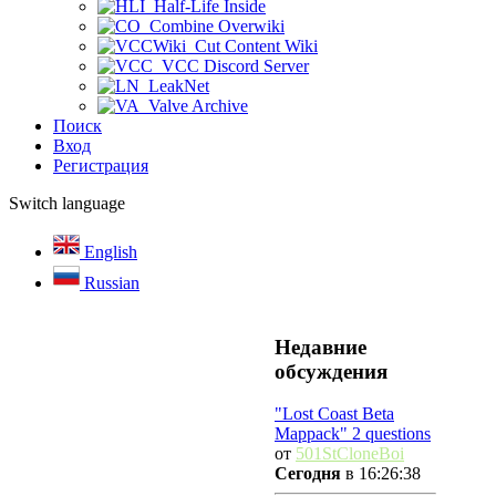
Half-Life Inside
Combine Overwiki
Cut Content Wiki
VCC Discord Server
LeakNet
Valve Archive
Поиск
Вход
Регистрация
Switch language
English
Russian
Недавние
обсуждения
"Lost Coast Beta
Mappack" 2 questions
от
501StCloneBoi
Сегодня
в 16:26:38