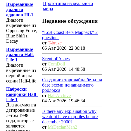
Прототипы из реального
Вырезанные
мира
диалоги
аддонов HL1
Диалоги,
Недавние обсуждения
вырезанные из
Opposing Force,
"Lost Coast Beta Mappack" 2
Blue Shift и
questions
Decay
от
T-braze
06 Авг 2026, 22:36:18
Вырезанные
диалоги Half-
Scent of Ashes
Life 1
от
ComDoll
Диалоги,
06 Авг 2026, 14:48:58
вырезанные из
первой игры
Создание сторилайна беты на
серии Half-Life
базе всеми ненавидимого
Наброски
роблокса
концовки Half-
от
HalfArchive
Life 1
04 Авг 2026, 19:46:34
Два документа
датированные
Is there any explaination why
летом 1998
we dont have map files before
года, которые
december 2000?
являются
от
MrDeclanMan2