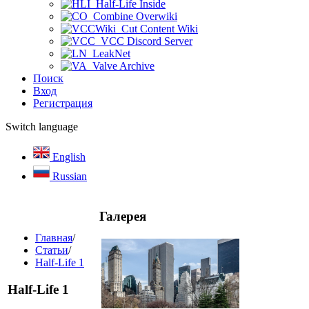
Half-Life Inside
Combine Overwiki
Cut Content Wiki
VCC Discord Server
LeakNet
Valve Archive
Поиск
Вход
Регистрация
Switch language
English
Russian
Галерея
Главная
/
Статьи
/
Half-Life 1
Half-Life 1