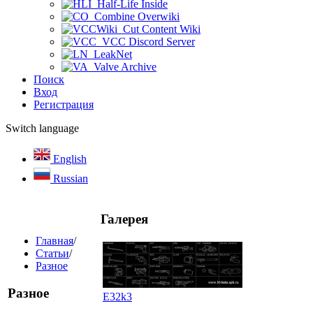
Half-Life Inside
Combine Overwiki
Cut Content Wiki
VCC Discord Server
LeakNet
Valve Archive
Поиск
Вход
Регистрация
Switch language
English
Russian
Галерея
Главная
/
Статьи
/
Разное
Разное
E32k3