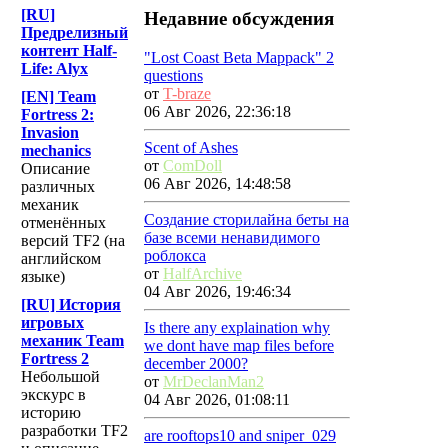
[RU]
Недавние обсуждения
Предрелизный
контент Half-
"Lost Coast Beta Mappack" 2
Life: Alyx
questions
от
T-braze
[EN] Team
06 Авг 2026, 22:36:18
Fortress 2:
Invasion
Scent of Ashes
mechanics
от
ComDoll
Описание
06 Авг 2026, 14:48:58
различных
механик
Создание сторилайна беты на
отменённых
базе всеми ненавидимого
версий TF2 (на
роблокса
английском
от
HalfArchive
языке)
04 Авг 2026, 19:46:34
[RU] История
игровых
Is there any explaination why
механик Team
we dont have map files before
Fortress 2
december 2000?
Небольшой
от
MrDeclanMan2
экскурс в
04 Авг 2026, 01:08:11
историю
разработки TF2
are rooftops10 and sniper_029