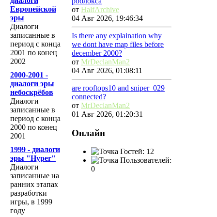
диалоги
роблокса
Европейской
от
HalfArchive
эры
04 Авг 2026, 19:46:34
Диалоги
записанные в
Is there any explaination why
период с конца
we dont have map files before
2001 по конец
december 2000?
2002
от
MrDeclanMan2
04 Авг 2026, 01:08:11
2000-2001 -
диалоги эры
are rooftops10 and sniper_029
небоскрёбов
connected?
Диалоги
от
MrDeclanMan2
записанные в
01 Авг 2026, 01:20:31
период с конца
2000 по конец
Онлайн
2001
1999 - диалоги
Гостей: 12
эры "Hyper"
Пользователей:
Диалоги
0
записанные на
ранних этапах
разработки
игры, в 1999
году