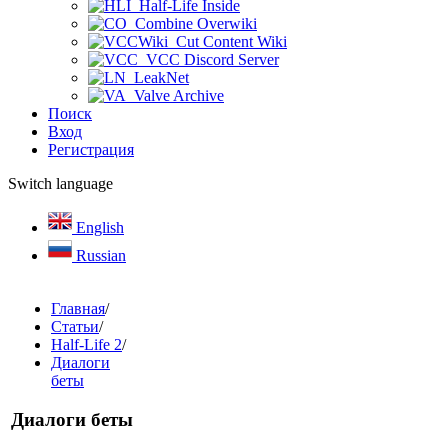
Half-Life Inside
Combine Overwiki
Cut Content Wiki
VCC Discord Server
LeakNet
Valve Archive
Поиск
Вход
Регистрация
Switch language
English
Russian
Главная
/
Статьи
/
Half-Life 2
/
Диалоги
беты
Диалоги беты