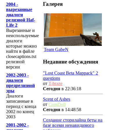
Галерея
2004 -
вырезанные
диалоги
релизной Haf-
Life 2
Вырезанные и
неиспользуемые
диалоги
которые можно
Team GabeN
найти в файле
closecaptions.txt
Недавние обсуждения
релизной
версии
"Lost Coast Beta Mappack" 2
2002-2003 -
questions
диалоги
от
T-braze
предрелизной
Сегодня
в 22:36:18
эры
Диалоги
Scent of Ashes
записанные в
от
ComDoll
период с конца
Сегодня
в 14:48:58
2002 по конец
2003
Создание сторилайна беты на
2001-2002 -
базе всеми ненавидимого