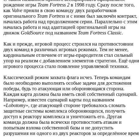
рождение игры
Team Fortress 2
в 1998 году. Сразу после того,
как
Valve
прняли в свою команду двух разработчиков
оригинального
Team Fortress
и с ними был заключён контракт,
началась работа над продолжением серии. Параллельно с этим
началась работа и над адаптацией оригинальной игры на
движок
GoldSource
под названием
Team Fortress Classic
.
Как и прежде, игровой процесс строился на противостоянии
двух команд в различных игровых режимах. Тем не менее,
кардинальным отличием от игры-прародителя стал сильный
упор на реализм с добавлением элементов стратегии. Ещё од
игрового процесса стало появление управляемой техники.
Классический режим захвата флага исчез. Теперь командам
было необходимо выполнять особые задачи для достижения
победы, будь то атакующая или обороняющаяся сторона.
Каждая карта должна была иметь свой собственный сценарий.
Например, известен сценарий карты под названием
«
Lobotomy
», где атакующей стороне требовалось сломать
защитные системы комплекса обороняющихся, получить
доступ к реактору комплекса и уничтожить его. Другая
команда должна была всячески противостоять атакам и
попыткам взлома собственной базы и не допустить
разрушения ни одного из двух реакторов за определённое врем