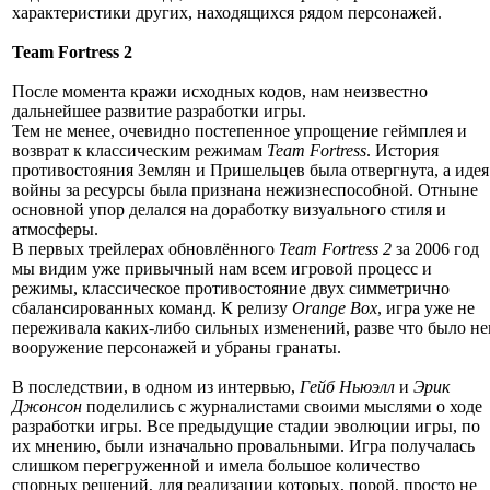
характеристики других, находящихся рядом персонажей.
Team Fortress 2
После момента кражи исходных кодов, нам неизвестно
дальнейшее развитие разработки игры.
Тем не менее, очевидно постепенное упрощение геймплея и
возврат к классическим режимам
Team Fortress
. История
противостояния Землян и Пришельцев была отвергнута, а идея
войны за ресурсы была признана нежизнеспособной. Отныне
основной упор делался на доработку визуального стиля и
атмосферы.
В первых трейлерах обновлённого
Team Fortress 2
за 2006 год
мы видим уже привычный нам всем игровой процесс и
режимы, классическое противостояние двух симметрично
сбалансированных команд. К релизу
Orange Box
, игра уже не
переживала каких-либо сильных изменений, разве что было н
вооружение персонажей и убраны гранаты.
В последствии, в одном из интервью,
Гейб Ньюэлл
и
Эрик
Джонсон
поделились с журналистами своими мыслями о ходе
разработки игры. Все предыдущие стадии эволюции игры, по
их мнению, были изначально провальными. Игра получалась
слишком перегруженной и имела большое количество
спорных решений, для реализации которых, порой, просто не