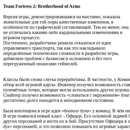
Team Fortress 2: Brotherhood of Arms
Версия игры, демонстрировавшаяся на выставке, показала
значительные для той поры качественные изменения, в
особенности по графической составляющей. Тем не менее, она
не отличалась какими-либо кардинальными изменениями в
игровом процессе.
Постепенно, разработчики решили отказаться от идеи
управляемого транспорта, так как это накладывало
определённые технические сложности в разработке игры,
добавляло проблем с балансом и осложняло и без того
перегруженный нюансами геймплей.
Классы были снова слегка переработаны. В частности, у
Коман
обзор всей игровой карты. Инженер получил возможность ста
пулемётные точки, которые могли использовать другие игроки
Снайпер получил возможность «сливаться с окружением» благ
достаточно долго находится в неподвижном состоянии.
Была воплощена в игре идея «
боевого духа
» у команд. В чём о
В игре появился новый класс -
Офицер
. Его основной задачей 
других персонажей и вести их в бой. Присутствие Офицера в 
дух
» персонажей, и это позволяло повышать их игровые характ