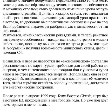
Главным отличием вооружения персонажей стало то, что место
заняли реальные образцы вооружения, со своими особенностям
В механику стрельбы было добавлено изменение урона от пуль
дистанции стрельбы. Причём у каждого ствола, этот показател
снайперская винтовка причиняла ужасающий урон практическ
выстрела, то дробовик был практически бесполезен уже на сре
Были добавлены параметры разброса пуль в зависимости от ти
персонажа.
Разумеется, исчез классический рокетджамп, и теперь ракетно
интересную особенность – находиться позади стрелка в момен
небезопасно, поскольку выхлоп газов от пуска ракеты мог при
А
Подрывник
получил возможность минировать стены, двери, 
помощи С4.
Появились и первые наработки по «экономической» составля
расставленные по карте турели, требовали для своей работы з
энергии, и чем интенсивнее происходили бои с участием турел
чаще и быстрее расходовалась энергия. Пополнялась она за сч
сооружений, позволявших увеличить и восполнить её количест
того, чтобы серьёзно ослабить оборону противника, достаточ
его энергетические постройки.
После релиза в апреле 1999 года
Team Fortress Classic
, игру бы
выставке Е3, проходившей в мае того же года. Но уже под дру
некоторыми изменениями…