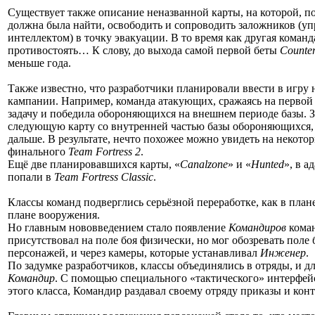
Существует также описание неназванной карты, на которой, п
должна была найти, освободить и сопроводить заложников (у
интеллектом) в точку эвакуации. В то время как другая коман
противостоять… К слову, до выхода самой первой беты
Counter
меньше года.
Также известно, что разработчики планировали ввести в игру 
кампании. Например, команда атакующих, сражаясь на первой
задачу и победила обороняющихся на внешнем периоде базы. З
следующую карту со внутренней частью базы обороняющихся, 
дальше. В результате, нечто похожее можно увидеть на некото
финального
Team Fortress 2
.
Ещё две планировавшихся карты, «
Canalzone
» и «
Hunted
», в а
попали в
Team Fortress Classic
.
Классы команд подверглись серьёзной переработке, как в плане
плане вооружения.
Но главным нововведением стало появление
Командиров
коман
присутствовал на поле боя физически, но мог обозревать поле 
персонажей, и через камеры, которые устанавливал
Инженер
.
По задумке разработчиков, классы объединялись в отряды, и д
Командир
. С помощью специального «тактического» интерфейс
этого класса, Командир раздавал своему отряду приказы и конт