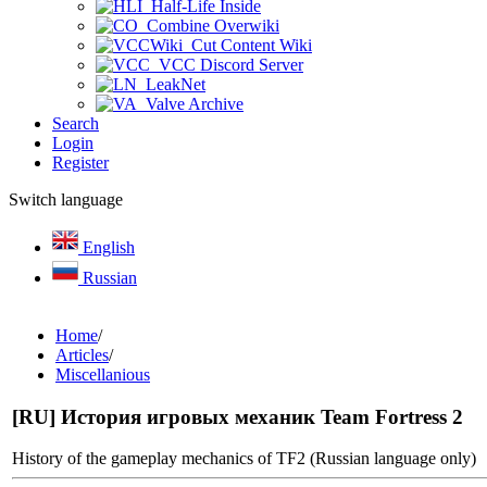
Half-Life Inside
Combine Overwiki
Cut Content Wiki
VCC Discord Server
LeakNet
Valve Archive
Search
Login
Register
Switch language
English
Russian
Home
/
Articles
/
Miscellanious
[RU] История игровых механик Team Fortress 2
History of the gameplay mechanics of TF2 (Russian language only)