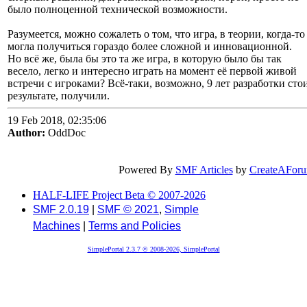
было полноценной технической возможности.
Разумеется, можно сожалеть о том, что игра, в теории, когда-то
могла получиться гораздо более сложной и инновационной.
Но всё же, была бы это та же игра, в которую было бы так
весело, легко и интересно играть на момент её первой живой
встречи с игроками? Всё-таки, возможно, 9 лет разработки стои
результате, получили.
19 Feb 2018, 02:35:06
Author:
OddDoc
Powered By
SMF Articles
by
CreateAFor
HALF-LIFE Project Beta © 2007-2026
SMF 2.0.19
|
SMF © 2021
,
Simple
Machines
|
Terms and Policies
SimplePortal 2.3.7 © 2008-2026, SimplePortal