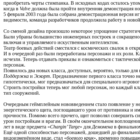
приобретать черты стимпанка. В исходных кодах осталось уп
когда в
Valve
должна была пройти внутренняя демонстрация но
5 февраля 2003 года была собрана демонстрационная версия иг
видимости, команда разработчиков продолжила работу в новой
Со сменой дизайна произошло некоторое упрощение стратегич
Были убраны большинство инженерных построек и сокращено 
включая и управляемого искуственным интеллектом.
Театр боевых действий сместился с космических свалок в отк
И в очередной раз были переработаны персонажи и их роли. 
исчезли. Теперь отдавать приказы и ознакомиться с тактическ
персонаж.
Появилось два новых класса, доступных, вероятно, только дл
Поддержка
и
Эскорт
. Предназначение первого класса точно н
гипотетически, мог предназначаться для специального игров
Строить постройки теперь мог любой персонаж, но каждый кла
тип сооружений.
Очередным геймплейным нововведением стало появление у н
энергетического щита, поглощавшего урон от противника и и
прочности. Помимо всего прочего, щит позволял совершить си
урон постройкам и врагам. В своём окончательном воплощени
лет в виде предмета «
Chargin’ Targe
» для
Демомена
в финальн
Ещё одной способностью персонажей, дошедшей до финальной
видоизменённом виде, стал «
боевого крик
», временно повыша