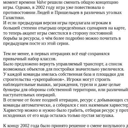
момент времени
Valve
решили сменить общую концепцию
игры. Однако, в 2002 году игра уже повествовала о
противостоянии Людей и Пришельцев в различных уголках
Галактики.
И если предыдущая версия игры предлагала игрокам в
большей степени отыгрыш определённых сценариев на карте,
то теперь акцент игры сместился в сторону постоянной
борьбы за ресурсы, о чём более подробно можно почитать в
предыдущем посте из этой серии.
Тем не менее, в первых итерациях всё ещё сохранялся
привычный набор классов.
Было предложено вернуть управляемый транспорт, а список
возможных объектов для постройки значительно увеличился.
У каждой команды имелась собственная база и площадки для
строительства «укрепрайонов». Игроки могут строить
наблюдательные вышки, заграждения, турели и даже целые
бункеры для обороны собственной территории, или различный
наступательных операций.
В отличие от более поздней итерации, ресурс с добывающих с
команды автоматически, а собирался с них наземным харвест
Харвестер можно и нужно было грабить, отбирая ресурс у про
исходниках от его кода осталась только пустая заглушка.
К концу 2002 года было принято решение о смене визульного 