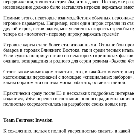
передвижения, точности стрельбы, и так далее. По задумке раз
нововведение должно было заставлять игроков держаться вмест
Помимо этого, некоторые взаимодействия обычных персонаже
игровые параметры. Например, если один игрок стрелял из ста
другой игрок, встав рядом, мог увеличить скорость стрельбы п
теперь он «помогает» первому игроку заряжать пулемёт.
Игровые карты стали более стилизованными. Отныне бои прох
базаров в городах Ближнего Востока, так и среди тесных италь
Если судить по присутствию на некоторых скриншотах флагов
ожидать возвращения и родного для серии режима «
Захват Фл
Стоит также мимоходом отметить, что, в какой-то момент, в и
кастомизация персонажей с помощью «специальных наборов». 
каким образом эта система могла работать, остаётся тайной.
Практически сразу после Е3 и нескольких подробных интерв
изданиям,
Valve
перешла в состояние полного радиомолчания н
полностью сосредоточилась на разработке своих новых игр.
Team Fortress: Invasion
К сожалению, нельзя с полной уверенностью сказать, в какой