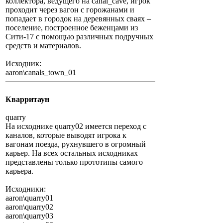
коллектора, ведущего на canal_cave, игрок
проходит через вагон с горожанами и
попадает в городок на деревянных сваях –
поселение, построенное беженцами из
Сити-17 с помощью различных подручных
средств и материалов.
Исходник:
aaron\canals_town_01
Кварритаун
quarry
На исходнике quarry02 имеется переход с
каналов, которые выводят игрока к
вагонам поезда, рухнувшего в огромный
карьер. На всех остальных исходниках
представлены только прототипы самого
карьера.
Исходники:
aaron\quarry01
aaron\quarry02
aaron\quarry03