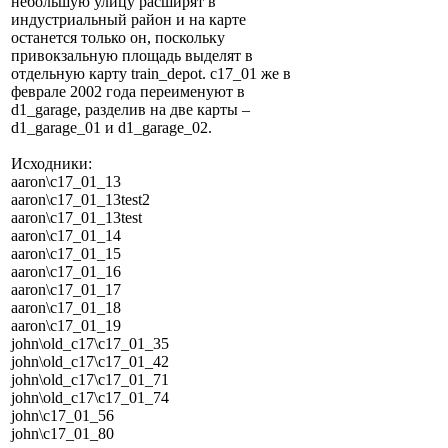
небольшую улицу расширят в
индустриальный район и на карте
останется только он, поскольку
привокзальную площадь выделят в
отдельную карту train_depot. c17_01 же в
феврале 2002 года переименуют в
d1_garage, разделив на две карты –
d1_garage_01 и d1_garage_02.
Исходники:
aaron\c17_01_13
aaron\c17_01_13test2
aaron\c17_01_13test
aaron\c17_01_14
aaron\c17_01_15
aaron\c17_01_16
aaron\c17_01_17
aaron\c17_01_18
aaron\c17_01_19
john\old_c17\c17_01_35
john\old_c17\c17_01_42
john\old_c17\c17_01_71
john\old_c17\c17_01_74
john\c17_01_56
john\c17_01_80