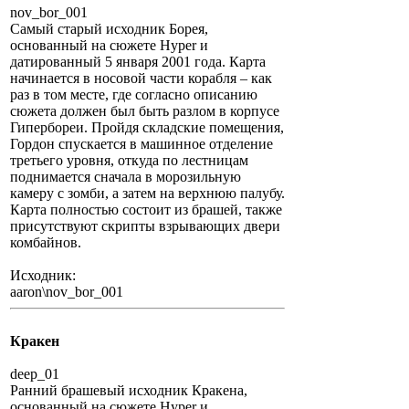
nov_bor_001
Самый старый исходник Борея,
основанный на сюжете Hyper и
датированный 5 января 2001 года. Карта
начинается в носовой части корабля – как
раз в том месте, где согласно описанию
сюжета должен был быть разлом в корпусе
Гипербореи. Пройдя складские помещения,
Гордон спускается в машинное отделение
третьего уровня, откуда по лестницам
поднимается сначала в морозильную
камеру с зомби, а затем на верхнюю палубу.
Карта полностью состоит из брашей, также
присутствуют скрипты взрывающих двери
комбайнов.
Исходник:
aaron\nov_bor_001
Кракен
deep_01
Ранний брашевый исходник Кракена,
основанный на сюжете Hyper и