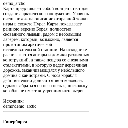
demo_arctic
Карта представляет собой концепт-тест для
создания арктического окружения. Уровень
очень похож на описание отправной точки
игры в сюжете Hyper. Карта показывает
раннюю версию Борея, полностью
скованного льдами, рядом с небольшим
лагерем, который, возможно, является
прототипом арктической
исследовательской станции. На исходнике
располагаются ангары и домики различных
конструкций, а также пещера со снежными
сталактитами, в которую ведет деревянная
дорожка, заканчивающаяся у небольшого
домика с канистрами. С носа корабля
действительно доносится звон колокола,
однако забраться на него нельзя, поскольку
корабль не имеет внутренних интерьеров.
Исходник:
demo\demo_arctic
Гиперборея