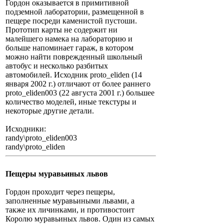
Гордон оказывается в примитивной
подземной лаборатории, размещенной в
пещере посреди каменистой пустоши.
Прототип карты не содержит ни
малейшего намека на лабораторию и
больше напоминает гараж, в котором
можно найти поврежденный школьный
автобус и несколько разбитых
автомобилей. Исходник proto_eliden (14
января 2002 г.) отличают от более раннего
proto_eliden003 (22 августа 2001 г.) большее
количество моделей, иные текстуры и
некоторые другие детали.
Исходники:
randy\proto_eliden003
randy\proto_eliden
Пещеры муравьиных львов
Гордон проходит через пещеры,
заполненные муравьиными львами, а
также их личинками, и противостоит
Королю муравьиных львов. Один из самых