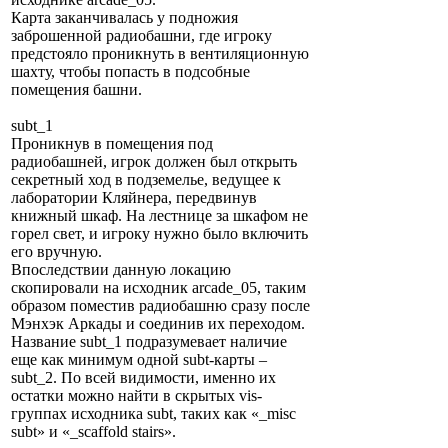
Карта заканчивалась у подножия
заброшенной радиобашни, где игроку
предстояло проникнуть в вентиляционную
шахту, чтобы попасть в подсобные
помещения башни.
subt_1
Проникнув в помещения под
радиобашней, игрок должен был открыть
секретный ход в подземелье, ведущее к
лаборатории Кляйнера, передвинув
книжный шкаф. На лестнице за шкафом не
горел свет, и игроку нужно было включить
его вручную.
Впоследствии данную локацию
скопировали на исходник arcade_05, таким
образом поместив радиобашню сразу после
Мэнхэк Аркады и соединив их переходом.
Название subt_1 подразумевает наличие
еще как минимум одной subt-карты –
subt_2. По всей видимости, именно их
остатки можно найти в скрытых vis-
группах исходника subt, таких как «_misc
subt» и «_scaffold stairs».