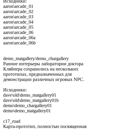
Исходники:
aaron\arcade_01
aaron\arcade_02
aaron\arcade_03
aaron\arcade_04
aaron\arcade_05
aaron\arcade_06
aaron\arcade_06a
aaron\arcade_06b
demo_matgallery/demo_chargallery
Ранние интерьеры лаборатории доктора
Кляйнера сохранились на нескольких
прототипах, предназначенных для
демонстрации различных игровых NPC.
Исходники:
dave\old\demo_matgallery01
dave\old\demo_matgallery01b
demo\demo_chargallery01
demo\demo_matgallery01
c17_road
Карта-прототип, полностью посвященная