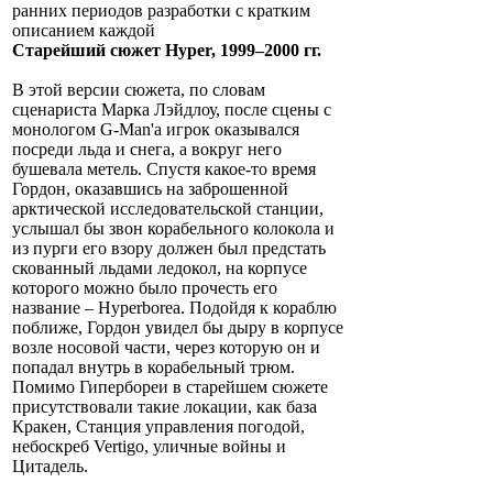
ранних периодов разработки с кратким
описанием каждой
Старейший сюжет Hyper, 1999–2000 гг.
В этой версии сюжета, по словам
сценариста Марка Лэйдлоу, после сцены с
монологом G-Man'а игрок оказывался
посреди льда и снега, а вокруг него
бушевала метель. Спустя какое-то время
Гордон, оказавшись на заброшенной
арктической исследовательской станции,
услышал бы звон корабельного колокола и
из пурги его взору должен был предстать
скованный льдами ледокол, на корпусе
которого можно было прочесть его
название – Hyperborea. Подойдя к кораблю
поближе, Гордон увидел бы дыру в корпусе
возле носовой части, через которую он и
попадал внутрь в корабельный трюм.
Помимо Гипербореи в старейшем сюжете
присутствовали такие локации, как база
Кракен, Станция управления погодой,
небоскреб Vertigo, уличные войны и
Цитадель.