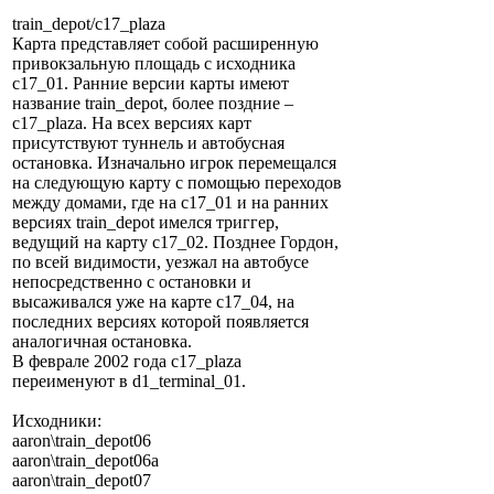
train_depot/c17_plaza
Карта представляет собой расширенную
привокзальную площадь с исходника
c17_01. Ранние версии карты имеют
название train_depot, более поздние –
c17_plaza. На всех версиях карт
присутствуют туннель и автобусная
остановка. Изначально игрок перемещался
на следующую карту с помощью переходов
между домами, где на c17_01 и на ранних
версиях train_depot имелся триггер,
ведущий на карту c17_02. Позднее Гордон,
по всей видимости, уезжал на автобусе
непосредственно с остановки и
высаживался уже на карте c17_04, на
последних версиях которой появляется
аналогичная остановка.
В феврале 2002 года c17_plaza
переименуют в d1_terminal_01.
Исходники:
aaron\train_depot06
aaron\train_depot06a
aaron\train_depot07