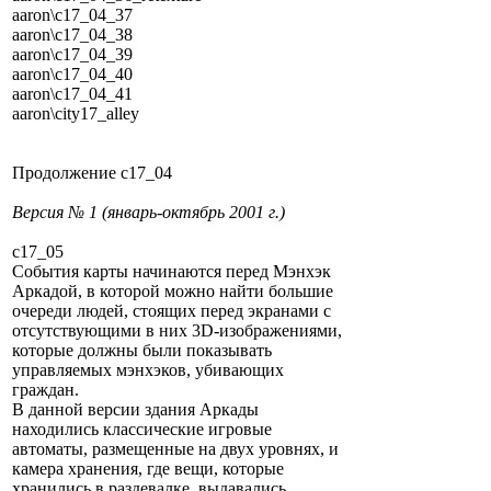
aaron\c17_04_37
aaron\c17_04_38
aaron\c17_04_39
aaron\c17_04_40
aaron\c17_04_41
aaron\city17_alley
Продолжение c17_04
Версия № 1 (январь-октябрь 2001 г.)
c17_05
События карты начинаются перед Мэнхэк
Аркадой, в которой можно найти большие
очереди людей, стоящих перед экранами с
отсутствующими в них 3D-изображениями,
которые должны были показывать
управляемых мэнхэков, убивающих
граждан.
В данной версии здания Аркады
находились классические игровые
автоматы, размещенные на двух уровнях, и
камера хранения, где вещи, которые
хранились в раздевалке, выдавались