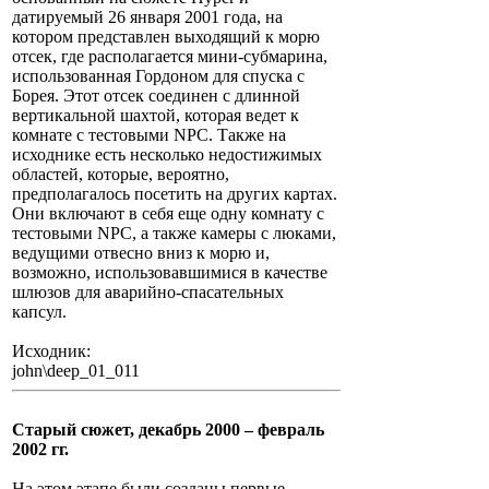
датируемый 26 января 2001 года, на
котором представлен выходящий к морю
отсек, где располагается мини-субмарина,
использованная Гордоном для спуска с
Борея. Этот отсек соединен с длинной
вертикальной шахтой, которая ведет к
комнате с тестовыми NPC. Также на
исходнике есть несколько недостижимых
областей, которые, вероятно,
предполагалось посетить на других картах.
Они включают в себя еще одну комнату с
тестовыми NPC, а также камеры с люками,
ведущими отвесно вниз к морю и,
возможно, использовавшимися в качестве
шлюзов для аварийно-спасательных
капсул.
Исходник:
john\deep_01_011
Старый сюжет, декабрь 2000 – февраль
2002 гг.
На этом этапе были созданы первые