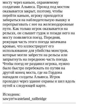
мосту через каньон, охраняемому
солдатами Альянса. Проход под мостом
оказывается закрыт, поэтому, чтобы
перейти каньон, игроку приходится
забираться на наблюдательную вышку и
перепрыгивать с нее на железнодорожные
пути. Как только игрок оказывается на
рельсах, он слышит гудок и позади него на
мосту появляется поезд. Передняя,
режущая часть этого поезда запачкана
кровью, что иллюстрирует его
использование для убийства монстров,
которые могли забрести на рельсы или
запрыгнуть на переднюю часть поезда.
Чтобы поезд не раздавил игрока, нужно
было быстро перебежать по путям на
другой конец моста, где на Гордона
нападали солдаты Альянса. Игрок
проходил через здание охраны и шел вдоль
путей к следующей карте.
Исходник:
sawyer\wasteland_railbridge