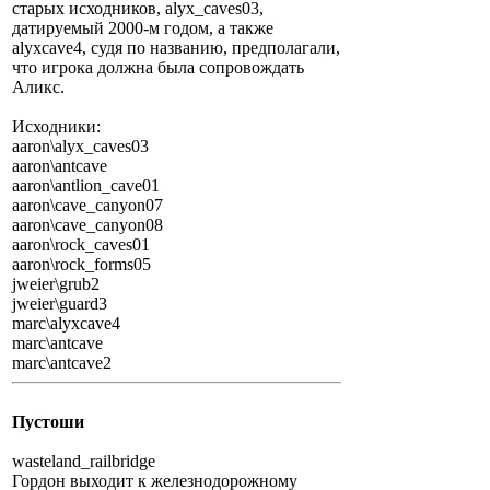
старых исходников, alyx_caves03,
датируемый 2000-м годом, а также
alyxcave4, судя по названию, предполагали,
что игрока должна была сопровождать
Аликс.
Исходники:
aaron\alyx_caves03
aaron\antcave
aaron\antlion_cave01
aaron\cave_canyon07
aaron\cave_canyon08
aaron\rock_caves01
aaron\rock_forms05
jweier\grub2
jweier\guard3
marc\alyxcave4
marc\antcave
marc\antcave2
Пустоши
wasteland_railbridge
Гордон выходит к железнодорожному