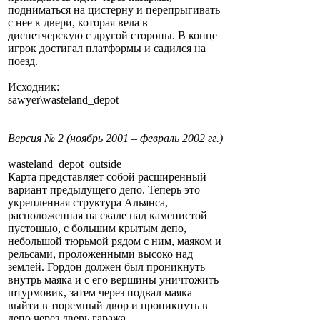
подниматься на цистерну и перепрыгивать
с нее к двери, которая вела в
диспетчерскую с другой стороны. В конце
игрок достигал платформы и садился на
поезд.
Исходник:
sawyer\wasteland_depot
Версия № 2 (ноябрь 2001 – февраль 2002 гг.)
wasteland_depot_outside
Карта представляет собой расширенный
вариант предыдущего депо. Теперь это
укрепленная структура Альянса,
расположенная на скале над каменистой
пустошью, с большим крытым депо,
небольшой тюрьмой рядом с ним, маяком и
рельсами, проложенными высоко над
землей. Гордон должен был проникнуть
внутрь маяка и с его вершины уничтожить
штурмовик, затем через подвал маяка
выйти в тюремный двор и проникнуть в
депо через дверь гаража.