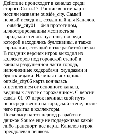
Действие происходит в каналах среди
старого Сити-17. Ранние версии карты
носили название outside_city. Самый
первый исходник, созданный для Каналов,
– outside_city01 – был прототипом,
иллюстрировавшим местность за
городской стеной: пустошь, посреди
которой находились буллсквиды, а также
горожанин, стоящий возле разбитой печки.
В поздних версиях игрок выходил из
коллекторов под городской стеной в
каналы разрушенной части города,
наполненные хедкрабами, хаундаями и
буллсквидами. Начиная с исходника
outside_city06 карта кончалась
ответвлением от основного канала,
ведшим к лачуге с горожанином. С версии
canals_01_07 игрок начинал свой путь
непосредственно на городской стене, после
чего прыгал в коллекторы.
Поскольку на тот период разработки
движок Source еще не поддерживал какой-
либо транспорт, все карты Каналов игрок
преодолевал пешком.