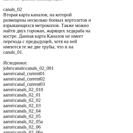
canals_02
Вторая карта каналов, на которой
размещены несколько боевых вертолетов и
взрывающихся метрокопов. Также можно
найти двух горожан, жарящих хедкраба на
костре. Данная карта Каналов не имеет
перехода с предыдущей, хотя на ней
имеются те же две трубы, что и на
canals_01.
Исходники:
john\canals\canals_02_001
aaron\canal_current01
aaron\canal_current02
aaron\canal_current03
aaron\canals_02_010
aaron\canals_02_01
aaron\canals_02_02
aaron\canals_02_03
aaron\canals_02_04
aaron\canals_02_05
aaron\canals_02_05a
aaron\canals_02_06
aaron\canals_02_06a