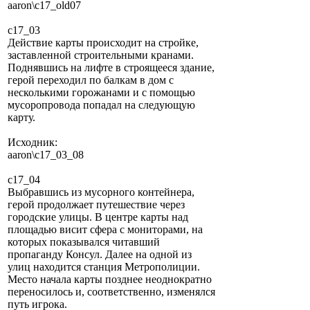
aaron\c17_old07
c17_03
Действие карты происходит на стройке,
заставленной строительными кранами.
Поднявшись на лифте в строящееся здание,
герой переходил по балкам в дом с
несколькими горожанами и с помощью
мусоропровода попадал на следующую
карту.
Исходник:
aaron\c17_03_08
c17_04
Выбравшись из мусорного контейнера,
герой продолжает путешествие через
городские улицы. В центре карты над
площадью висит сфера с мониторами, на
которых показывался читавший
пропаганду Консул. Далее на одной из
улиц находится станция Метрополиции.
Место начала карты позднее неоднократно
переносилось и, соответственно, изменялся
путь игрока.