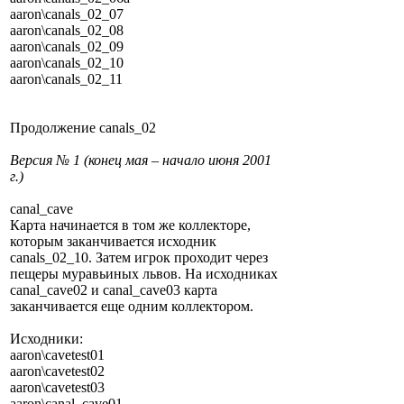
aaron\canals_02_07
aaron\canals_02_08
aaron\canals_02_09
aaron\canals_02_10
aaron\canals_02_11
Продолжение canals_02
Версия № 1 (конец мая – начало июня 2001
г.)
canal_cave
Карта начинается в том же коллекторе,
которым заканчивается исходник
canals_02_10. Затем игрок проходит через
пещеры муравьиных львов. На исходниках
canal_cave02 и canal_cave03 карта
заканчивается еще одним коллектором.
Исходники:
aaron\cavetest01
aaron\cavetest02
aaron\cavetest03
aaron\canal_cave01