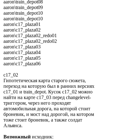
aaron\train_depot08
aaron\train_depot09
aaron\train_depot10
aaron\train_depot10
aaron\c17_plaza01
aaron\c17_plaza02
aaron\c17_plaza02_redo01
aaron\c17_plaza02_redo02
aaron\c17_plaza03
aaron\c17_plaza04
aaron\c17_plaza05
aaron\c17_plaza06
c17_02
Гипотетическая карта старого сюжета,
переход на которую был в ранних версиях
c17_01 и train_depot. Кусок c17_02 можно
найти на карте c17_03 перед changelevel-
триггером, через него проходят
автомобильная дорога, на которой стоит
броневик, и мост над дорогой, на котором
тоже стоит броневик, а также солдат
Альянса.
Возможный
исходник: