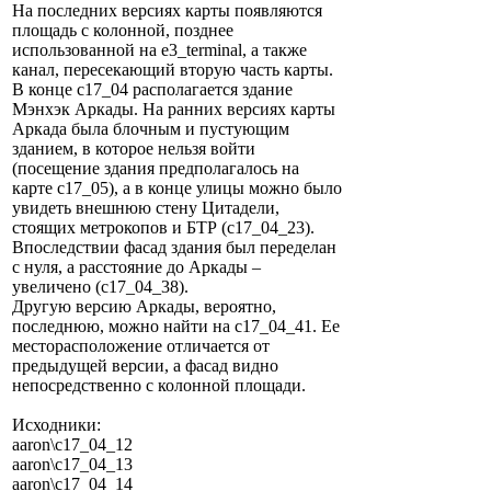
На последних версиях карты появляются
площадь с колонной, позднее
использованной на e3_terminal, а также
канал, пересекающий вторую часть карты.
В конце c17_04 располагается здание
Мэнхэк Аркады. На ранних версиях карты
Аркада была блочным и пустующим
зданием, в которое нельзя войти
(посещение здания предполагалось на
карте c17_05), а в конце улицы можно было
увидеть внешнюю стену Цитадели,
стоящих метрокопов и БТР (c17_04_23).
Впоследствии фасад здания был переделан
с нуля, а расстояние до Аркады –
увеличено (c17_04_38).
Другую версию Аркады, вероятно,
последнюю, можно найти на c17_04_41. Ее
месторасположение отличается от
предыдущей версии, а фасад видно
непосредственно с колонной площади.
Исходники:
aaron\c17_04_12
aaron\c17_04_13
aaron\c17_04_14