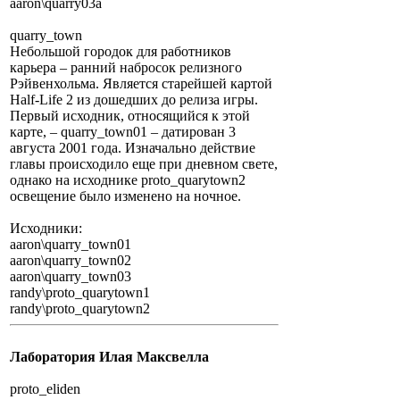
aaron\quarry03a
quarry_town
Небольшой городок для работников
карьера – ранний набросок релизного
Рэйвенхольма. Является старейшей картой
Half-Life 2 из дошедших до релиза игры.
Первый исходник, относящийся к этой
карте, – quarry_town01 – датирован 3
августа 2001 года. Изначально действие
главы происходило еще при дневном свете,
однако на исходнике proto_quarytown2
освещение было изменено на ночное.
Исходники:
aaron\quarry_town01
aaron\quarry_town02
aaron\quarry_town03
randy\proto_quarytown1
randy\proto_quarytown2
Лаборатория Илая Максвелла
proto_eliden