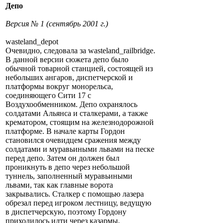
Депо
Версия № 1 (сентябрь 2001 г.)
wasteland_depot
Очевидно, следовала за wasteland_railbridge.
В данной версии сюжета депо было
обычной товарной станцией, состоящей из
небольших ангаров, диспетчерской и
платформы вокруг монорельса,
соединяющего Сити 17 с
Воздухообменником. Депо охранялось
солдатами Альянса и сталкерами, а также
крематором, стоящим на железнодорожной
платформе. В начале карты Гордон
становился очевидцем сражения между
солдатами и муравьиными львами на песке
перед депо. Затем он должен был
проникнуть в депо через небольшой
туннель, заполненный муравьиными
львами, так как главные ворота
закрывались. Сталкер с помощью лазера
обрезал перед игроком лестницу, ведущую
в диспетчерскую, поэтому Гордону
приходилось идти через казармы,