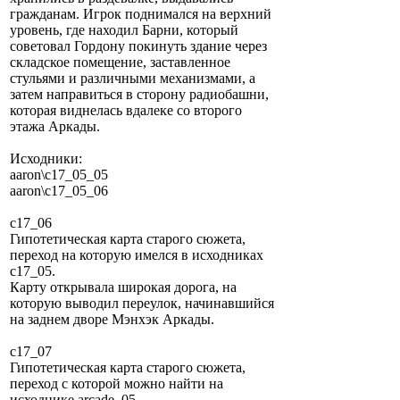
гражданам. Игрок поднимался на верхний
уровень, где находил Барни, который
советовал Гордону покинуть здание через
складское помещение, заставленное
стульями и различными механизмами, а
затем направиться в сторону радиобашни,
которая виднелась вдалеке со второго
этажа Аркады.
Исходники:
aaron\c17_05_05
aaron\c17_05_06
c17_06
Гипотетическая карта старого сюжета,
переход на которую имелся в исходниках
c17_05.
Карту открывала широкая дорога, на
которую выводил переулок, начинавшийся
на заднем дворе Мэнхэк Аркады.
c17_07
Гипотетическая карта старого сюжета,
переход с которой можно найти на
исходнике arcade_05.