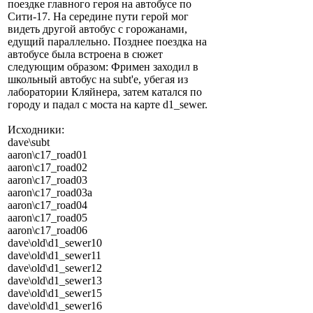
поездке главного героя на автобусе по
Сити-17. На середине пути герой мог
видеть другой автобус с горожанами,
едущий параллельно. Позднее поездка на
автобусе была встроена в сюжет
следующим образом: Фримен заходил в
школьный автобус на subt'е, убегая из
лаборатории Кляйнера, затем катался по
городу и падал с моста на карте d1_sewer.
Исходники:
dave\subt
aaron\c17_road01
aaron\c17_road02
aaron\c17_road03
aaron\c17_road03a
aaron\c17_road04
aaron\c17_road05
aaron\c17_road06
dave\old\d1_sewer10
dave\old\d1_sewer11
dave\old\d1_sewer12
dave\old\d1_sewer13
dave\old\d1_sewer15
dave\old\d1_sewer16