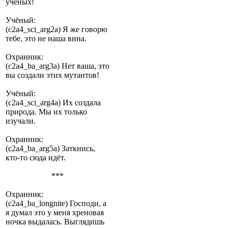
учёных!
Учёный:
(c2a4_sci_arg2a) Я же говорю
тебе, это не наша вина.
Охранник:
(c2a4_ba_arg3a) Нет ваша, это
вы создали этих мутантов!
Учёный:
(c2a4_sci_arg4a) Их создала
природа. Мы их только
изучали.
Охранник:
(c2a4_ba_arg5a) Заткнись,
кто-то сюда идёт.
***
Охранник:
(c2a4_ba_longnite) Господи, а
я думал это у меня хреновая
ночка выдалась. Выглядишь