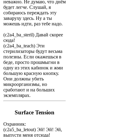
неважно. Не думаю, что днём
будет легче. Слушай, я
собираюсь переждать эту
заваруху здесь. Ну а ты
можешь идти, раз тебе надо.
(c2a4_ba_steril) Давай скорее
сюда!
(c2a4_ba_teach) Эти
стерилизаторы будут весьма
полезны. Если окажешься в
беде, просто прошмыгни в
одну из этих кабинок и жми
большую красную кнопку.
Они должны убить
микроорганизмы, но
сработают и на больших
экземплярах.
Surface Tension
Охранник:
(c2a5_ba_letout) Эй! Эй! Эй,
выпусти меня отсюда!