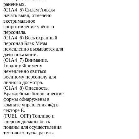
раненных.
(C1A4_5) Силам Альфы
начать вывд, отмечено
экстримальное
сопротивление учёного
персонала.
(C1A4_6) Весь охранный
персонал Блэк Мезы
немедленно вызывается для
дачи показаний.
(C1A4_7) Внимание.
Гордону Фримену
немедленно явиться
военному персоналу для
личного досмотра.
(C1A4_8) Опасность.
Враждебные биологические
формы обнаружены в
комнате управления ж/д в
секторе E.
(FUEL_OFF) Топливо и
энергия должны быть
поданы для осуществления
тестового пуска ракеты.