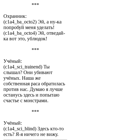
***
Охранник:
(c1a4_ba_octo2) Эй, а ну-ка
попробуй меня уделать!
(c1a4_ba_octo4) Эй, отведай-
ка вот это, ублюдок!
***
Учёный:
(c1a4_sci_trainend) Ты
слышал? Они убивают
учёных. Наша же
собственная раса обратилась
против нас. Думаю я лучше
останусь здесь и попытаю
счастье с монстрами.
***
Учёный:
(c1a4_sci_blind) Здесь кто-то
есть? Я-я ничего не вижу.