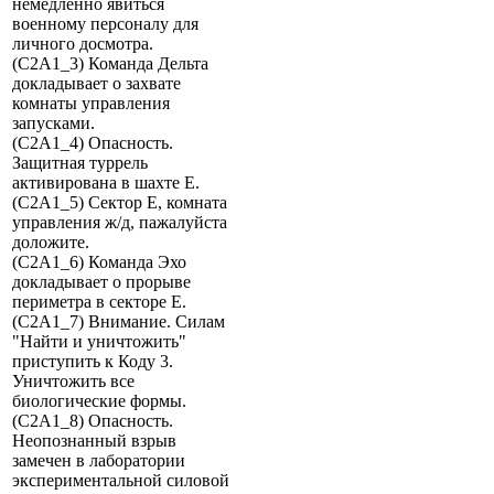
немедленно явиться
военному персоналу для
личного досмотра.
(C2A1_3) Команда Дельта
докладывает о захвате
комнаты управления
запусками.
(C2A1_4) Опасность.
Защитная туррель
активирована в шахте E.
(C2A1_5) Сектор E, комната
управления ж/д, пажалуйста
доложите.
(C2A1_6) Команда Эхо
докладывает о прорыве
периметра в секторе E.
(C2A1_7) Внимание. Силам
"Найти и уничтожить"
приступить к Коду 3.
Уничтожить все
биологические формы.
(C2A1_8) Опасность.
Неопознанный взрыв
замечен в лаборатории
экспериментальной силовой