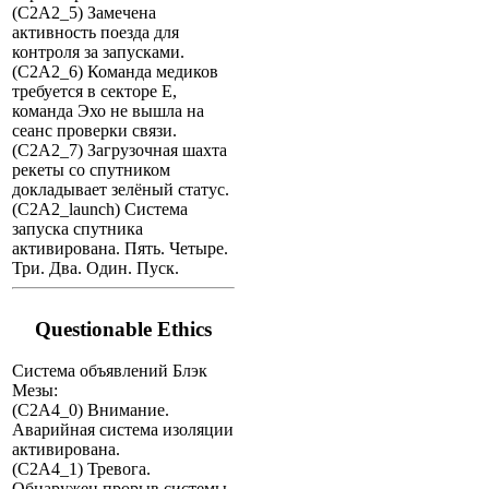
(C2A2_5) Замечена
активность поезда для
контроля за запусками.
(C2A2_6) Команда медиков
требуется в секторе E,
команда Эхо не вышла на
сеанс проверки связи.
(C2A2_7) Загрузочная шахта
рекеты со спутником
докладывает зелёный статус.
(C2A2_launch) Система
запуска спутника
активирована. Пять. Четыре.
Три. Два. Один. Пуск.
Questionable Ethics
Система объявлений Блэк
Мезы:
(C2A4_0) Внимание.
Аварийная система изоляции
активирована.
(C2A4_1) Тревога.
Обнаружен прорыв системы