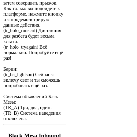
затем совершить прыжок.
Как только вы подойдёте к
платформе, нажмите кнопку
и я продемонстрирую
данные действия.
(tr_holo_runstart) Дистанция
для разбега будет весьма
кстати.
(tr_holo_tryagain) Всё
нормально. Попробуйте ещё
раз!
Барни:
(tr_ba_lightson) Сейчас я
включу свет и ты сможешь
попробовать ещё раз.
Система объявлений Блэк
Мезы:
(TR_A) Три, два, один.
(TR_B) Система наведения
отключена.
Black Mesa Inbound