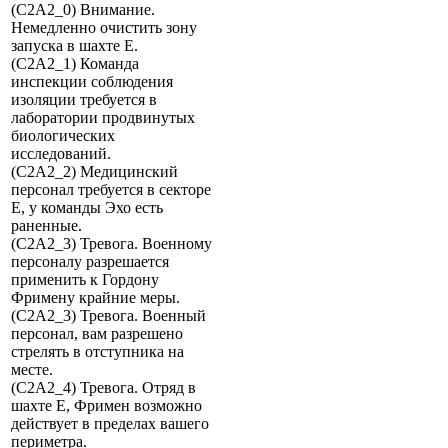
(C2A2_0) Внимание.
Немедленно очистить зону
запуска в шахте E.
(C2A2_1) Команда
инспекции соблюдения
изоляции требуется в
лаборатории продвинутых
биологических
исследований.
(C2A2_2) Медицинский
персонал требуется в секторе
E, у команды Эхо есть
раненные.
(C2A2_3) Тревога. Военному
персоналу разрешается
применить к Гордону
Фримену крайние меры.
(C2A2_3) Тревога. Военный
персонал, вам разрешено
стрелять в отступника на
месте.
(C2A2_4) Тревога. Отряд в
шахте E, Фримен возможно
действует в пределах вашего
периметра.