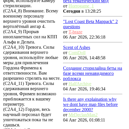
форм, используйте камеру
бета тематический мод
стерилизации.
от
Horrogame_1
(C2A4_8) Внимание. Всему
Сегодня
в 13:28:25
военному персоналу
верхнего уровня очистить
"Lost Coast Beta Mappack" 2
вертолётный ангар 4.
questions
(C2A4_9) Прорыв
от
T-braze
инопланетных сил на КПП
06 Авг 2026, 22:36:18
Альфа и Дельта.
(C2A4_10) Тревога. Силы
Scent of Ashes
сдерживания верхнего
от
ComDoll
уровня, используйте любые
06 Авг 2026, 14:48:58
меры для привлечения
Гордона Фримена к
Создание сторилайна беты на
ответственности. Вам
базе всеми ненавидимого
разрешено стрелять на месте.
роблокса
(C2A4_11) Тревога. Силы
от
HalfArchive
сдерживания верхнего
04 Авг 2026, 19:46:34
уровня, Фримен возможно
приближается к вашему
Is there any explaination why
периметру.
we dont have map files before
(C2A4_12) Гордон, весь
december 2000?
научный персонал будет
от
MrDeclanMan2
уничтожаться пока ты не
04 Авг 2026, 01:08:11
сдашься.