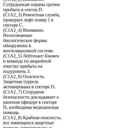
Сотрудникам охраны срочно
прибыть в сектор D.
(C1A2_3) Ремонтная служба,
проверьте лифт номер 1 в
секторе C.
(C1A2_4) Внимание.
Неопознанные
биологические формы
обнаружены в
вентиляционной системе.
(C1A2_5) Лейтенант Бэкмен
и команда по аварийной
очистке прибыть на
подуровень 3.
(C1A2_6) Опасность.
Защитная туррель
активирована в секторе D.
(C1A2_7) Сотрудник
безопасности докладывает о
раненом офицере в секторе
D, необходима медицинская
помощь.
(C1A2_8) Крайняя опасность,
все имеющиеся защитные
туррели активированы в