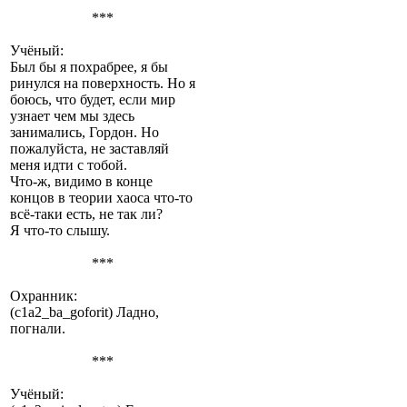
***
Учёный:
Был бы я похрабрее, я бы
ринулся на поверхность. Но я
боюсь, что будет, если мир
узнает чем мы здесь
занимались, Гордон. Но
пожалуйста, не заставляй
меня идти с тобой.
Что-ж, видимо в конце
концов в теории хаоса что-то
всё-таки есть, не так ли?
Я что-то слышу.
***
Охранник:
(c1a2_ba_goforit) Ладно,
погнали.
***
Учёный: