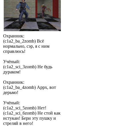
Охранник:
(c1a2_ba_2zomb) Всё
нормально, сэр, я с ним
справлюсь!
Учёный:
(c1a2_sci_3zomb) Не будь
дураком!
Охранник:
(c1a2_ba_4zomb) Аррх, вот
дерьмо!
Учёный:
(c1a2_sci_5zomb) Нет!
(c1a2_sci_6zomb) Не стой как
истукан! Бери эту пушку и
стреляй в него!