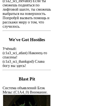
(c1a2_sci_elevator) Если ты
сможешь подняться по
лифтовой шахте, ты сможешь
выбраться на поверхность.
Попробуй вызвать помощь и
расскажи миру о том, что
случилось.
We've Got Hostiles
Учёный:
(c1a3_sci_atlast) Наконец-то
спасены!
(c1a3_sci_thankgod) Слава
богу вы здесь!
Blast Pit
Система объявлений Блэк
Мезы:
(C1A4_0) Внимание.