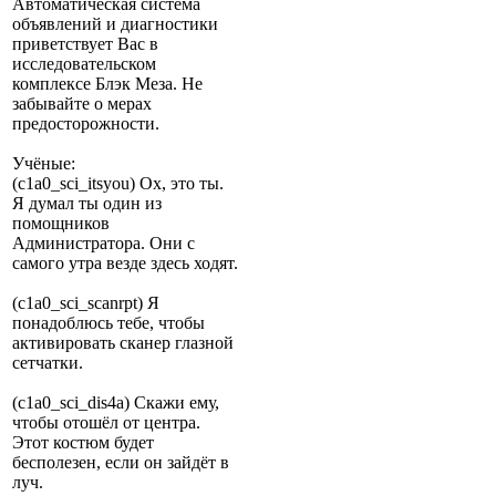
Автоматическая система
объявлений и диагностики
приветствует Вас в
исследовательском
комплексе Блэк Меза. Не
забывайте о мерах
предосторожности.
Учёные:
(c1a0_sci_itsyou) Ох, это ты.
Я думал ты один из
помощников
Администратора. Они с
самого утра везде здесь ходят.
(c1a0_sci_scanrpt) Я
понадоблюсь тебе, чтобы
активировать сканер глазной
сетчатки.
(c1a0_sci_dis4a) Скажи ему,
чтобы отошёл от центра.
Этот костюм будет
бесполезен, если он зайдёт в
луч.