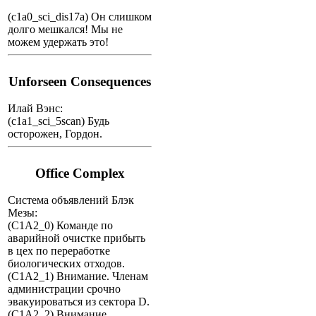
(c1a0_sci_dis17a) Он слишком
долго мешкался! Мы не
можем удержать это!
Unforseen Consequences
Илай Вэнс:
(c1a1_sci_5scan) Будь
осторожен, Гордон.
Office Complex
Система объявлений Блэк
Мезы:
(C1A2_0) Команде по
аварийной очистке прибыть
в цех по переработке
биологических отходов.
(C1A2_1) Внимание. Членам
администрации срочно
эвакуироваться из сектора D.
(C1A2_2) Внимание.