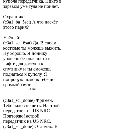
купола передатчика. Никто в
здравом уме туда не пойдёт.
Охранник:
(c3a1_ba_5sat) А что насчёт
этого парня?
Учёный:
(c3a1_sci_6sat) Да. В своём
костюме ты можешь выжить.
Ну хорошо. Я понижу
уровень безопасности в
лифте для доступа к
спутнику и ты сможешь
подняться к куполу. Я
попробую помочь тебе по
громкой связи.
***
(c3a1_sci_dome) Фримен.
Тебе надо спешить. Настрой
передатчик на US NRC.
Повторяю! астрой
передатчик на US NRC.
(c3a1_sci_done) Отлично. Я