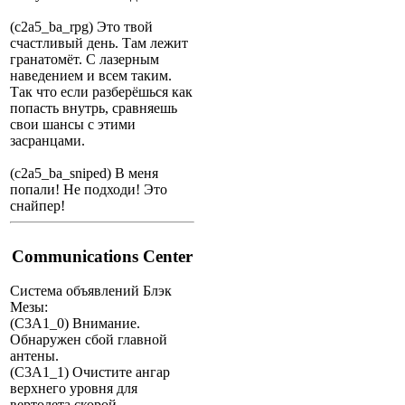
(c2a5_ba_rpg) Это твой
счастливый день. Там лежит
гранатомёт. С лазерным
наведением и всем таким.
Так что если разберёшься как
попасть внутрь, сравняешь
свои шансы с этими
засранцами.
(c2a5_ba_sniped) В меня
попали! Не подходи! Это
снайпер!
Communications Center
Система объявлений Блэк
Мезы:
(C3A1_0) Внимание.
Обнаружен сбой главной
антены.
(C3A1_1) Очистите ангар
верхнего уровня для
вертолета скорой