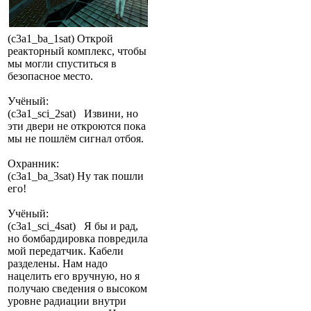
(c3a1_ba_1sat) Открой
реакторный комплекс, чтобы
мы могли спуститься в
безопасное место.
Учёный:
(c3a1_sci_2sat) Извини, но
эти двери не откроются пока
мы не пошлём сигнал отбоя.
Охранник:
(c3a1_ba_3sat) Ну так пошли
его!
Учёный:
(c3a1_sci_4sat) Я бы и рад,
но бомбардировка повредила
мой передатчик. Кабели
разделены. Нам надо
нацелить его вручную, но я
получаю сведения о высоком
уровне радиации внутри