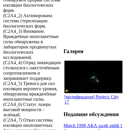
изоляции биологических
форм.
(C2A4_2) Активирована
система стерилизации
биологических форм.
(C2A4_3) Внимание.
Враждебные инопланетные
силы обнаружены в
лаборатории продвинутых
Галерея
биологических
исследований.
(C2A4_4) Отряд ликвидации
столкнулся с ожесточённым
сопротивлением и
запрашивает поддержку.
(C2A4_5) Тревога для сил
изоляции верхнего уровня,
обнаружены вражденбные
[модификация] Project: City
инопланетные силы.
17
(C2A4_6) Статус лазера
высокой мощности -
Недавние обсуждения
зелёный.
(C2A4_7) Отказ системы
изоляции инопланетных
March 1998 АКА халф лайф 1