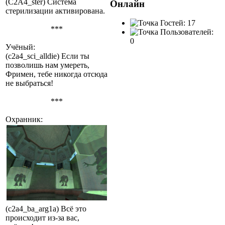
(C2A4_ster) Система
Онлайн
стерилизации активирована.
Гостей: 17
***
Пользователей:
0
Учёный:
(c2a4_sci_alldie) Если ты
позволишь нам умереть,
Фримен, тебе никогда отсюда
не выбраться!
***
Охранник:
(c2a4_ba_arg1a) Всё это
происходит из-за вас,