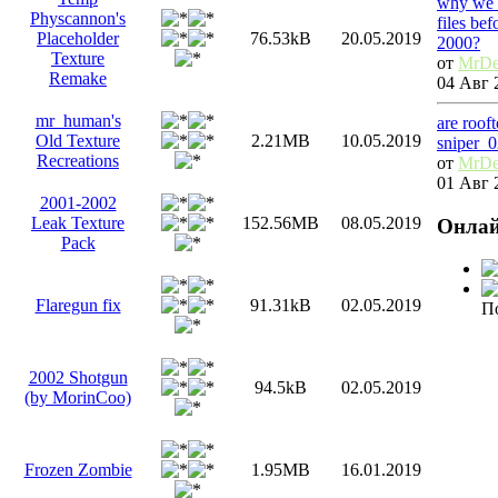
why we 
Physcannon's
files be
Placeholder
76.53kB
20.05.2019
2000?
Texture
от
MrDe
Remake
04 Авг 
mr_human's
are roof
Old Texture
2.21MB
10.05.2019
sniper_
Recreations
от
MrDe
01 Авг 
2001-2002
Leak Texture
152.56MB
08.05.2019
Онла
Pack
Flaregun fix
91.31kB
02.05.2019
По
2002 Shotgun
94.5kB
02.05.2019
(by MorinCoo)
Frozen Zombie
1.95MB
16.01.2019