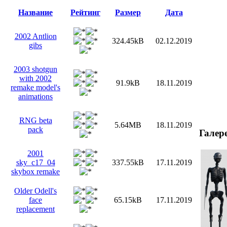
Название
Рейтинг
Размер
Дата
2002 Antlion
324.45kB
02.12.2019
gibs
2003 shotgun
with 2002
91.9kB
18.11.2019
remake model's
animations
RNG beta
5.64MB
18.11.2019
pack
Галер
2001
sky_c17_04
337.55kB
17.11.2019
skybox remake
Older Odell's
face
65.15kB
17.11.2019
replacement