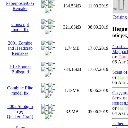
Paperposter005
134.53kB
11.09.2019
Remake
Raising
Conscript
321.83kB
08.09.2019
Недав
model fix
обсуж
2001 Zombie
"Lost Co
and Headcrab
1.74MB
17.07.2019
Mappack
Remakes
от
T-bra
06 Авг 
HL: Source
784.16kB
17.07.2019
Bullsquid
Scent of
от
ComD
06 Авг 
Combine Elite
1.18MB
19.06.2019
Создани
model fix
беты на
ненавид
2002 Shotgun
от
HalfA
(by
3.9MB
05.06.2019
04 Авг 
Quaker_Craft)
Is there
Temp