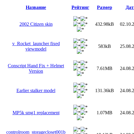
Название
Рейтинг
Размер
Дат
2002 Citizen skin
432.98kB
02.10.
v_Rocket_launcher fixed
583kB
25.08.
viewmodel
Conscript Hand Fix + Helmet
7.61MB
24.08.
Version
Earlier stalker model
131.36kB
24.08.
MP5k smg1 replacement
1.07MB
24.08.
controlroom_storagecloset001b