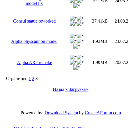
19.13kB
24.08.
model fix
Consul statue reworked
37.41kB
24.08.
Alpha physcannon model
1.93MB
23.07.
Alpha AR2 remake
1.99MB
20.07.
Страницы:
1
2
3
Назад к Загрузкам
Powered by:
Download System
by
CreateAForum.com