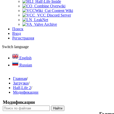
Half-Life Inside
Combine Overwiki
Cut Content Wiki
VCC Discord Server
LeakNet
Valve Archive
Поиск
Вход
Регистрация
Switch language
English
Russian
Главная
/
Загрузки
/
Half-Life 2
/
Модификации
Модификации
Галер