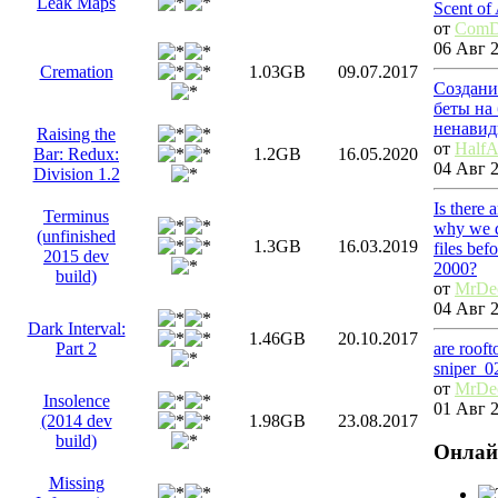
Leak Maps
Scent of
от
ComD
06 Авг 2
Cremation
1.03GB
09.07.2017
Создани
беты на 
ненавид
Raising the
от
HalfA
Bar: Redux:
1.2GB
16.05.2020
04 Авг 2
Division 1.2
Is there 
Terminus
why we 
(unfinished
1.3GB
16.03.2019
files bef
2015 dev
2000?
build)
от
MrDe
04 Авг 2
Dark Interval:
1.46GB
20.10.2017
are roof
Part 2
sniper_0
от
MrDe
Insolence
01 Авг 2
(2014 dev
1.98GB
23.08.2017
build)
Онлай
Missing