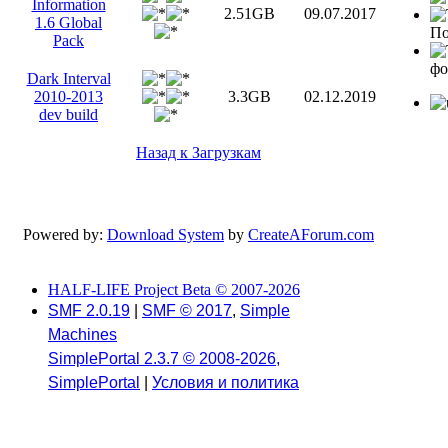
Information
2.51GB
09.07.2017
1.6 Global
По
Pack
фо
Dark Interval
2010-2013
3.3GB
02.12.2019
dev build
Назад к Загрузкам
Powered by:
Download System
by
CreateAForum.com
HALF-LIFE Project Beta © 2007-2026
SMF 2.0.19
|
SMF © 2017
,
Simple
Machines
SimplePortal 2.3.7 © 2008-2026,
SimplePortal
|
Условия и политика