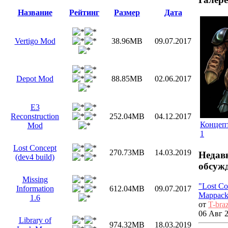
Название
Рейтинг
Размер
Дата
Vertigo Mod
38.96MB
09.07.2017
Depot Mod
88.85MB
02.06.2017
E3
Reconstruction
252.04MB
04.12.2017
Концепт
Mod
1
Lost Concept
270.73MB
14.03.2019
Недав
(dev4 build)
обсуж
Missing
"Lost Co
Information
612.04MB
09.07.2017
Mappack"
1.6
от
T-bra
06 Авг 2
Library of
974.32MB
18.03.2019