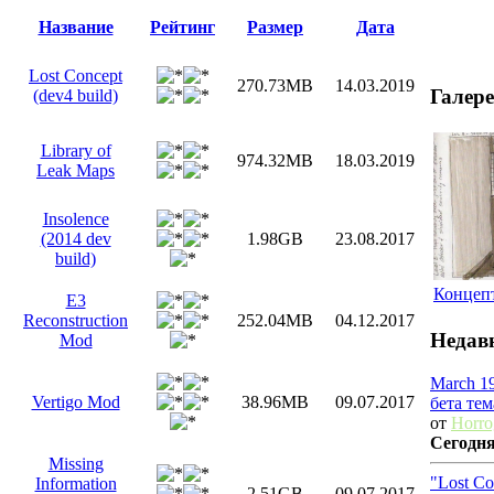
Название
Рейтинг
Размер
Дата
Lost Concept
270.73MB
14.03.2019
Галер
(dev4 build)
Library of
974.32MB
18.03.2019
Leak Maps
Insolence
(2014 dev
1.98GB
23.08.2017
build)
Концепт
E3
Reconstruction
252.04MB
04.12.2017
Недав
Mod
March 1
Vertigo Mod
38.96MB
09.07.2017
бета те
от
Horr
Сегодн
Missing
"Lost Co
Information
2.51GB
09.07.2017