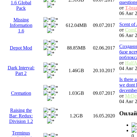
question
1.6 Global
от
T-bra
Pack
06 Авг 2
Missing
Scent of
Information
612.04MB
09.07.2017
от
ComD
1.6
06 Авг 2
Создани
Depot Mod
88.85MB
02.06.2017
базе вс
роблокс
от
HalfA
Dark Interval:
04 Авг 2
1.46GB
20.10.2017
Part 2
Is there 
we dont 
decembe
Cremation
1.03GB
09.07.2017
от
MrDe
04 Авг 2
Raising the
Онлай
Bar: Redux:
1.2GB
16.05.2020
Division 1.2
Terminus
0