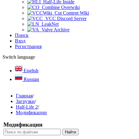
Half-Life Inside
Combine Overwiki
Cut Content Wiki
VCC Discord Server
LeakNet
Valve Archive
Поиск
Вход
Регистрация
Switch language
English
Russian
Главная
/
Загрузки
/
Half-Life 2
/
Модификации
Модификации