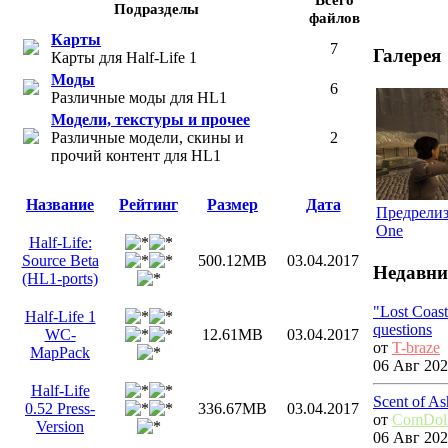
Подразделы
файлов
Карты
7
Галерея
Карты для Half-Life 1
Моды
6
Различные моды для HL1
Модели, текстуры и прочее
Различные модели, скины и
2
прочий контент для HL1
Название
Рейтинг
Размер
Дата
Предрелиз
One
Half-Life:
Source Beta
500.12MB
03.04.2017
Недавни
(HL1-ports)
"Lost Coas
Half-Life 1
questions
WC-
12.61MB
03.04.2017
от
T-braze
MapPack
06 Авг 202
Half-Life
Scent of As
0.52 Press-
336.67MB
03.04.2017
от
ComDol
Version
06 Авг 202