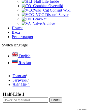
Half-Life Inside
Combine Overwiki
Cut Content Wiki
VCC Discord Server
LeakNet
Valve Archive
Поиск
Вход
Регистрация
Switch language
English
Russian
Главная
/
Загрузки
/
Half-Life 1
Half-Life 1
Всего