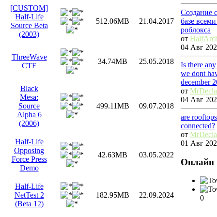
[CUSTOM]
Создание 
Half-Life
базе всем
512.06MB
21.04.2017
Source Beta
роблокса
(2003)
от
HalfArc
04 Авг 202
ThreeWave
34.74MB
25.05.2018
Is there an
CTF
we dont hav
december 2
Black
от
MrDecl
Mesa:
04 Авг 202
Source
499.11MB
09.07.2018
Alpha 6
are rooftop
(2006)
connected?
от
MrDecl
Half-Life
01 Авг 202
Opposing
42.63MB
03.05.2022
Force Press
Онлайн
Demo
Half-Life
NetTest 2
182.95MB
22.09.2024
0
(Beta 12)