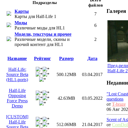
Подразделы
файлов
Галерея
Карты
7
Карты для Half-Life 1
Моды
6
Различные моды для HL1
Модели, текстуры и прочее
Различные модели, скины и
2
прочий контент для HL1
Название
Рейтинг
Размер
Дата
Пред-рел
Half-Life:
Half-Life 2
Source Beta
500.12MB
03.04.2017
(HL1-ports)
Недавни
Half-Life
"Lost Coas
Opposing
42.63MB
03.05.2022
questions
Force Press
от
T-braze
Demo
06 Авг 202
[CUSTOM]
Scent of As
Half-Life
512.06MB
21.04.2017
от
ComDol
Source Beta