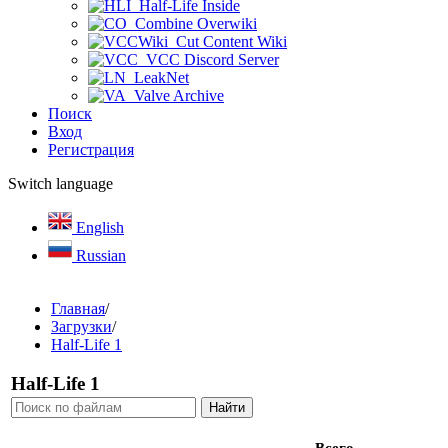
Half-Life Inside
Combine Overwiki
Cut Content Wiki
VCC Discord Server
LeakNet
Valve Archive
Поиск
Вход
Регистрация
Switch language
English
Russian
Главная
/
Загрузки
/
Half-Life 1
Half-Life 1
Всего