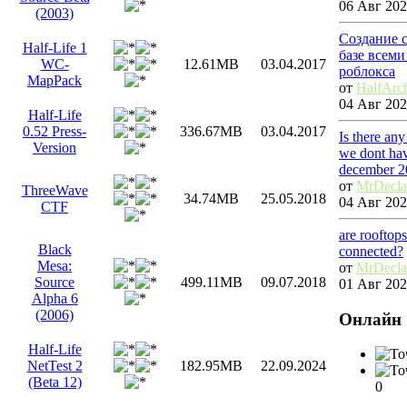
06 Авг 202
(2003)
Создание 
Half-Life 1
базе всем
WC-
12.61MB
03.04.2017
роблокса
MapPack
от
HalfArc
04 Авг 202
Half-Life
0.52 Press-
336.67MB
03.04.2017
Is there an
Version
we dont hav
december 2
от
MrDecl
ThreeWave
34.74MB
25.05.2018
04 Авг 202
CTF
are rooftop
Black
connected?
Mesa:
от
MrDecl
Source
499.11MB
09.07.2018
01 Авг 202
Alpha 6
(2006)
Онлайн
Half-Life
NetTest 2
182.95MB
22.09.2024
(Beta 12)
0