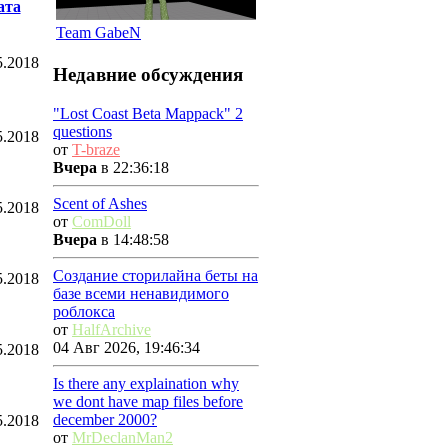
ата
Team GabeN
5.2018
Недавние обсуждения
"Lost Coast Beta Mappack" 2
questions
5.2018
от
T-braze
Вчера
в 22:36:18
Scent of Ashes
5.2018
от
ComDoll
Вчера
в 14:48:58
Создание сторилайна беты на
5.2018
базе всеми ненавидимого
роблокса
от
HalfArchive
04 Авг 2026, 19:46:34
5.2018
Is there any explaination why
we dont have map files before
december 2000?
5.2018
от
MrDeclanMan2