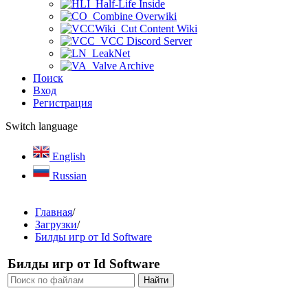
Half-Life Inside
Combine Overwiki
Cut Content Wiki
VCC Discord Server
LeakNet
Valve Archive
Поиск
Вход
Регистрация
Switch language
English
Russian
Главная
/
Загрузки
/
Билды игр от Id Software
Билды игр от Id Software