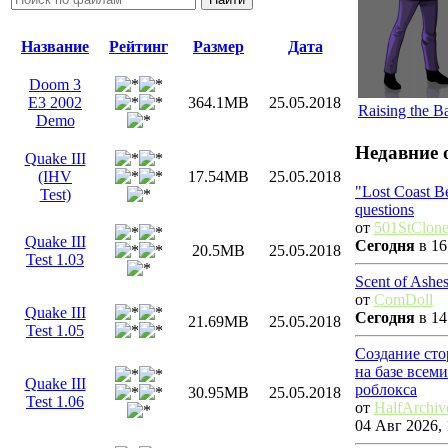
Название
Рейтинг
Размер
Дата
Doom 3
E3 2002
364.1MB
25.05.2018
Raising the B
Demo
Недавние 
Quake III
(IHV
17.54MB
25.05.2018
"Lost Coast B
Test)
questions
от
501StClon
Quake III
Сегодня
в 16
20.5MB
25.05.2018
Test 1.03
Scent of Ashe
от
ComDoll
Quake III
Сегодня
в 14
21.69MB
25.05.2018
Test 1.05
Создание сто
на базе всем
Quake III
роблокса
30.95MB
25.05.2018
Test 1.06
от
HalfArchiv
04 Авг 2026, 