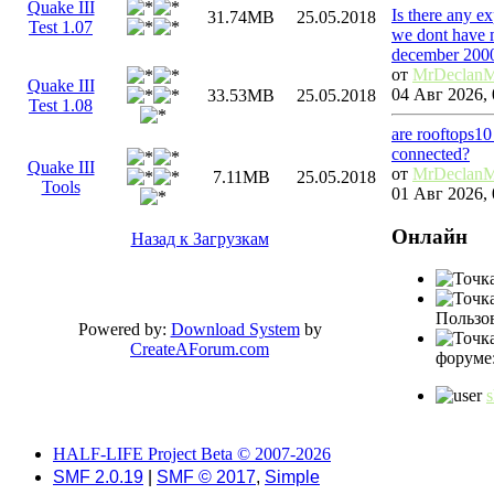
Quake III
Is there any e
31.74MB
25.05.2018
Test 1.07
we dont have m
december 200
от
MrDeclan
Quake III
04 Авг 2026, 
33.53MB
25.05.2018
Test 1.08
are rooftops10
connected?
Quake III
от
MrDeclan
7.11MB
25.05.2018
Tools
01 Авг 2026, 
Онлайн
Назад к Загрузкам
Пользов
Powered by:
Download System
by
CreateAForum.com
форуме
HALF-LIFE Project Beta © 2007-2026
SMF 2.0.19
|
SMF © 2017
,
Simple