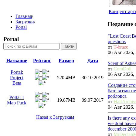
Концепт-арты
Главная
/
Загрузки
/
Недавние 
Portal
"Lost Coast B
Portal
questions
от
T-braze
06 Авг 2026, 
Название
Рейтинг
Размер
Дата
Scent of Ashe
от
ComDoll
Portal:
06 Авг 2026, 
Project
520.4MB
30.10.2019
Beta
Создание сто
базе всеми н
роблокса
Portal 1
19.87MB
09.07.2017
от
HalfArchiv
Map Pack
04 Авг 2026, 
Назад к Загрузкам
Is there any e
we dont have m
december 200
от
MrDeclan