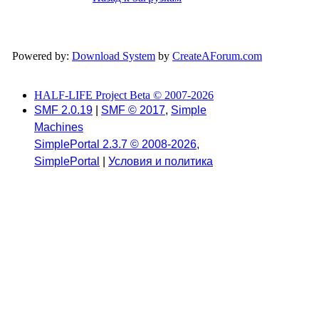
Powered by:
Download System
by
CreateAForum.com
HALF-LIFE Project Beta © 2007-2026
SMF 2.0.19
|
SMF © 2017
,
Simple
Machines
SimplePortal 2.3.7 © 2008-2026,
SimplePortal
|
Условия и политика