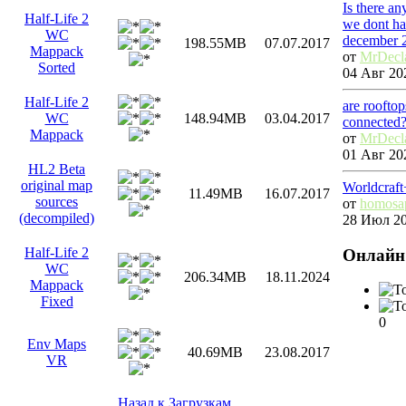
Is there a
Half-Life 2
we dont ha
WC
december 
198.55MB
07.07.2017
Mappack
от
MrDecl
Sorted
04 Авг 202
Half-Life 2
are roofto
WC
148.94MB
03.04.2017
connected
Mappack
от
MrDecl
01 Авг 202
HL2 Beta
original map
Worldcraf
11.49MB
16.07.2017
sources
от
homosa
(decompiled)
28 Июл 20
Half-Life 2
Онлайн
WC
206.34MB
18.11.2024
Mappack
Fixed
0
Env Maps
40.69MB
23.08.2017
VR
Назад к Загрузкам