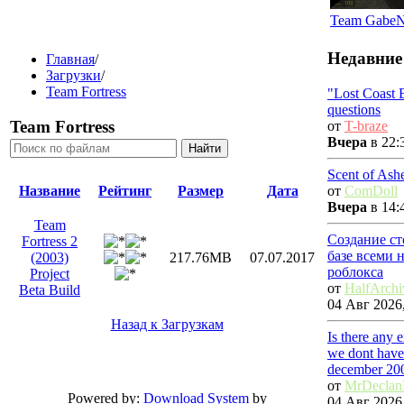
Team Gabe
Недавние
Главная
/
Загрузки
/
Team Fortress
"Lost Coast 
questions
Team Fortress
от
T-braze
Вчера
в 22:
Scent of Ash
от
ComDoll
Название
Рейтинг
Размер
Дата
Вчера
в 14:
Team
Создание ст
Fortress 2
базе всеми 
(2003)
217.76MB
07.07.2017
роблокса
Project
от
HalfArchi
Beta Build
04 Авг 2026,
Назад к Загрузкам
Is there any 
we dont have
december 20
от
MrDecla
Powered by:
Download System
by
04 Авг 2026,