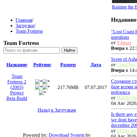
Raising the
Недавние
Главная
/
Загрузки
/
Team Fortress
"Lost Coast 
questions
Team Fortress
от
T-braze
Вчера
в 22:
Scent of Ash
от
ComDoll
Название
Рейтинг
Размер
Дата
Вчера
в 14:
Team
Создание ст
Fortress 2
базе всеми 
(2003)
217.76MB
07.07.2017
роблокса
Project
от
HalfArchi
Beta Build
04 Авг 2026,
Назад к Загрузкам
Is there any 
we dont have
december 20
от
MrDecla
Powered by:
Download System
by
04 Авг 2026,