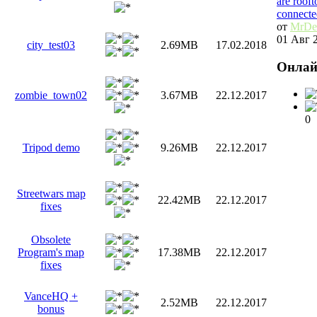
are roof
connecte
от
MrDe
01 Авг 2
city_test03
2.69MB
17.02.2018
Онла
zombie_town02
3.67MB
22.12.2017
0
Tripod demo
9.26MB
22.12.2017
Streetwars map
22.42MB
22.12.2017
fixes
Obsolete
Program's map
17.38MB
22.12.2017
fixes
VanceHQ +
2.52MB
22.12.2017
bonus