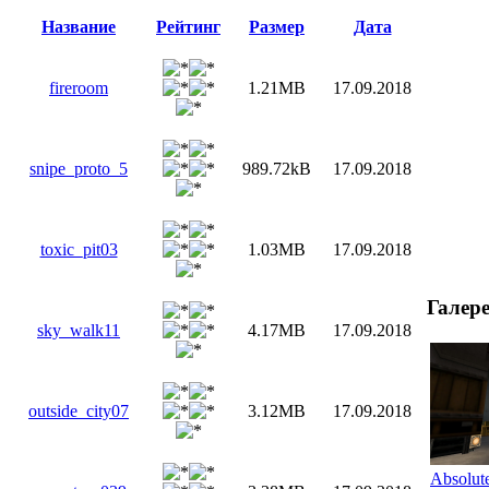
Название
Рейтинг
Размер
Дата
fireroom
1.21MB
17.09.2018
snipe_proto_5
989.72kB
17.09.2018
toxic_pit03
1.03MB
17.09.2018
Галер
sky_walk11
4.17MB
17.09.2018
outside_city07
3.12MB
17.09.2018
Absolut