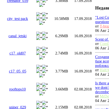
cremator_039
3.38MB
17.09.2018
Недав
"Lost Co
city_test pack
10.58MB
17.09.2018
question
от
T-bra
06 Авг 2
canal_jetski
6.29MB
16.09.2018
Scent of
от
ComD
06 Авг 2
c17_old07
2.74MB
16.09.2018
Создани
базе вс
роблокс
от
HalfA
c17_05_05
3.77MB
16.09.2018
04 Авг 2
Is there
we dont 
rooftops10
3.66MB
02.08.2018
decembe
от
MrDe
04 Авг 2
sniper_029
2.15MB
02.08.2018