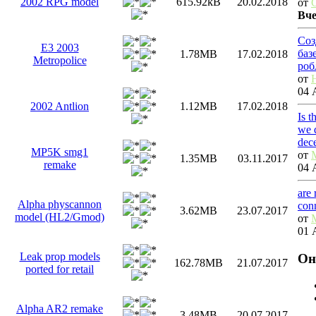
2002 RPG model
615.92kB
20.02.2018
от
Вч
Соз
E3 2003
баз
1.78MB
17.02.2018
Metropolice
роб
от
04 
2002 Antlion
1.12MB
17.02.2018
Is t
we 
dec
MP5K smg1
от
1.35MB
03.11.2017
remake
04 
are
Alpha physcannon
con
3.62MB
23.07.2017
model (HL2/Gmod)
от
01 
Leak prop models
Он
162.78MB
21.07.2017
ported for retail
Alpha AR2 remake
3.48MB
20.07.2017