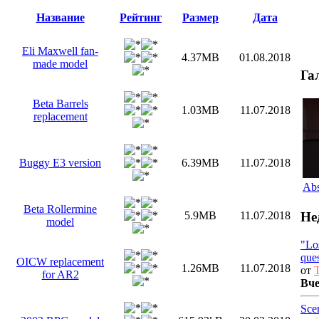
Название
Рейтинг
Размер
Дата
Eli Maxwell fan-
4.37MB
01.08.2018
made model
Га
Beta Barrels
1.03MB
11.07.2018
replacement
Buggy E3 version
6.39MB
11.07.2018
Abs
Beta Rollermine
Не
5.9MB
11.07.2018
model
"Lo
que
OICW replacement
1.26MB
11.07.2018
от
T
for AR2
Вч
Sce