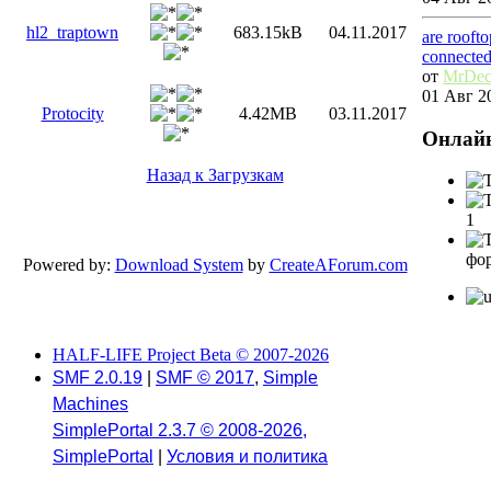
hl2_traptown
683.15kB
04.11.2017
are rooft
connecte
от
MrDec
01 Авг 20
Protocity
4.42MB
03.11.2017
Онлай
Назад к Загрузкам
1
фо
Powered by:
Download System
by
CreateAForum.com
HALF-LIFE Project Beta © 2007-2026
SMF 2.0.19
|
SMF © 2017
,
Simple
Machines
SimplePortal 2.3.7 © 2008-2026,
SimplePortal
|
Условия и политика