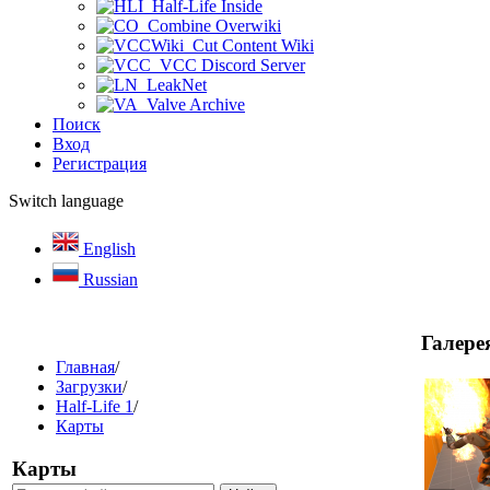
Half-Life Inside
Combine Overwiki
Cut Content Wiki
VCC Discord Server
LeakNet
Valve Archive
Поиск
Вход
Регистрация
Switch language
English
Russian
Галере
Главная
/
Загрузки
/
Half-Life 1
/
Карты
Карты