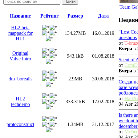
Team Ga
Название
Рейтинг
Размер
Дата
Недавн
HL2 beta
"Lost Co
mappack for
134.27MB
16.01.2019
questions
HL1
от
T-braz
Вчера
в 
Original
943.1kB
01.08.2018
Valve Intro
Scent of 
от
ComDo
Вчера
в 
dm_borealis
2.9MB
30.06.2018
Создание
базе все
роблокса
от
HalfAr
HL2
333.31kB
17.02.2018
04 Авг 20
techdemo
Is there 
we dont h
protoconstruct
1.34MB
31.12.2017
december
от
MrDec
04 Авг 20