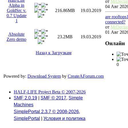
Half-Life
от
MrDecla
Alpha in
04 Авг 2026
GoldSrc v.
216.86MB
19.03.2019
0.7 Update
are rooftops
1
connected?
от
MrDecla
01 Авг 2026
Absolute
23.2MB
19.03.2019
Zero demo
Онлайн
Назад к Загрузкам
0
Powered by:
Download System
by
CreateAForum.com
HALF-LIFE Project Beta © 2007-2026
SMF 2.0.19
|
SMF © 2017
,
Simple
Machines
SimplePortal 2.3.7 © 2008-2026,
SimplePortal
|
Условия и политика