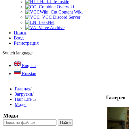
Half-Life Inside
Combine Overwiki
Cut Content Wiki
VCC Discord Server
LeakNet
Valve Archive
Поиск
Вход
Регистрация
Switch language
English
Russian
Главная
/
Загрузки
/
Галерея
Half-Life 1
/
Моды
Моды