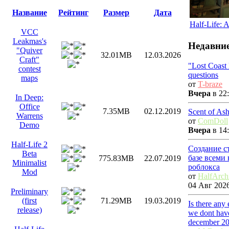
Название
Рейтинг
Размер
Дата
Half-Life: 
VCC
Leakmas's
Недавние
"Quiver
32.01MB
12.03.2026
Craft"
"Lost Coast
contest
questions
maps
от
T-braze
Вчера
в 22:
In Deep:
Office
7.35MB
02.12.2019
Scent of As
Warrens
от
ComDoll
Demo
Вчера
в 14:
Half-Life 2
Создание с
Beta
базе всеми
775.83MB
22.07.2019
Minimalist
роблокса
Mod
от
HalfArch
04 Авг 2026
Preliminary
(first
71.29MB
19.03.2019
Is there any
release)
we dont have
december 2