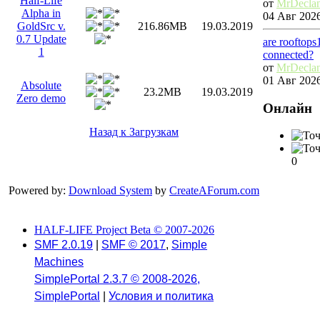
Half-Life
от
MrDecla
Alpha in
04 Авг 2026
GoldSrc v.
216.86MB
19.03.2019
0.7 Update
are rooftops
1
connected?
от
MrDecla
01 Авг 2026
Absolute
23.2MB
19.03.2019
Zero demo
Онлайн
Назад к Загрузкам
0
Powered by:
Download System
by
CreateAForum.com
HALF-LIFE Project Beta © 2007-2026
SMF 2.0.19
|
SMF © 2017
,
Simple
Machines
SimplePortal 2.3.7 © 2008-2026,
SimplePortal
|
Условия и политика