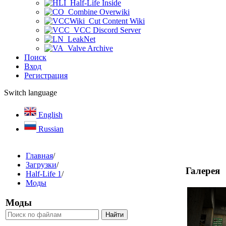
Half-Life Inside
Combine Overwiki
Cut Content Wiki
VCC Discord Server
LeakNet
Valve Archive
Поиск
Вход
Регистрация
Switch language
English
Russian
Главная
/
Загрузки
/
Галерея
Half-Life 1
/
Моды
Моды