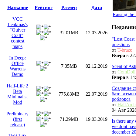
Название
Рейтинг
Размер
Дата
Raising the
VCC
Leakmas's
Недавние
"Quiver
32.01MB
12.03.2026
Craft"
"Lost Coast
contest
questions
maps
от
T-braze
Вчера
в 22:
In Deep:
Office
7.35MB
02.12.2019
Scent of As
Warrens
от
ComDoll
Demo
Вчера
в 14:
Half-Life 2
Создание с
Beta
базе всеми
775.83MB
22.07.2019
Minimalist
роблокса
Mod
от
HalfArch
04 Авг 2026
Preliminary
(first
71.29MB
19.03.2019
Is there any
release)
we dont have
december 2