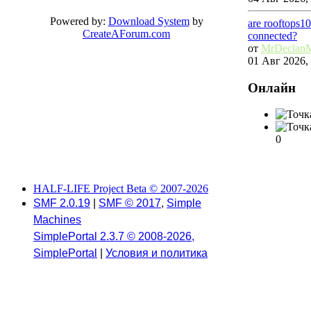
Powered by:
Download System
by
are rooftops1
CreateAForum.com
connected?
от
MrDeclan
01 Авг 2026, 
Онлайн
0
HALF-LIFE Project Beta © 2007-2026
SMF 2.0.19
|
SMF © 2017
,
Simple
Machines
SimplePortal 2.3.7 © 2008-2026,
SimplePortal
|
Условия и политика