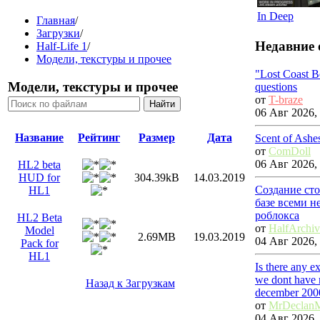
In Deep
Главная
/
Загрузки
/
Недавние 
Half-Life 1
/
Модели, текстуры и прочее
"Lost Coast 
Модели, текстуры и прочее
questions
от
T-braze
06 Авг 2026, 
Название
Рейтинг
Размер
Дата
Scent of Ashe
от
ComDoll
06 Авг 2026, 
HL2 beta
HUD for
304.39kB
14.03.2019
Создание ст
HL1
базе всеми 
роблокса
HL2 Beta
от
HalfArchiv
Model
2.69MB
19.03.2019
04 Авг 2026, 
Pack for
HL1
Is there any e
we dont have 
Назад к Загрузкам
december 200
от
MrDeclan
04 Авг 2026, 